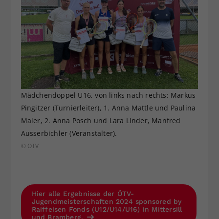
Mädchendoppel U16, von links nach rechts: Markus
Pingitzer (Turnierleiter), 1. Anna Mattle und Paulina
Maier, 2. Anna Posch und Lara Linder, Manfred
Ausserbichler (Veranstalter).
© ÖTV
Hier alle Ergebnisse der ÖTV-
Jugendmeisterschaften 2024 sponsored by
Raiffeisen Fonds (U12/U14/U16) in Mittersill
und Bramberg.