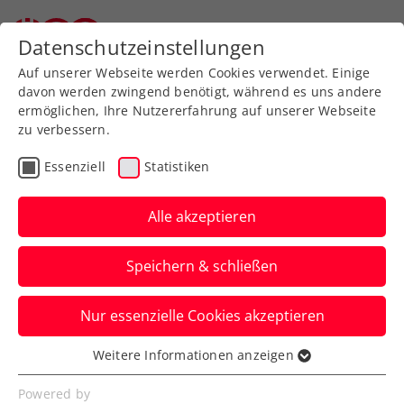
Zurück zur Newsübersicht
Datenschutzeinstellungen
Auf unserer Webseite werden Cookies verwendet. Einige
davon werden zwingend benötigt, während es uns andere
ermöglichen, Ihre Nutzererfahrung auf unserer Webseite
zu verbessern.
Turniere
Kids & Jugend
Essenziell
Statistiken
ÖTV-
Jugendmeisterschaften
Alle akzeptieren
2024: Mittersill und
Speichern & schließen
Bramberg als Top-
Gastgeber
Nur essenzielle Cookies akzeptieren
Weitere Informationen anzeigen
Die nationalen Titelkämpfe in Salzburg für
Essenziell
den Nachwuchs wurden zu einem vollen
Essenzielle Cookies werden für grundlegende
Powered by