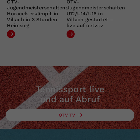
ÖTV-
ÖTV-
Jugendmeisterschaften:
Jugendmeisterschaften
Horacek erkämpft in
U12/U14/U16 in
Villach in 3 Stunden
Villach gestartet –
Heimsieg
live auf oetv.tv
Tennissport live
und auf Abruf
ÖTV TV