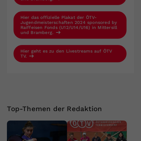
Hier das offizielle Plakat der ÖTV-
Jugendmeisterschaften 2024 sponsored by
Raiffeisen Fonds (U12/U14/U16) in Mittersill
und Bramberg.
Hier geht es zu den Livestreams auf ÖTV
TV.
Top-Themen der Redaktion