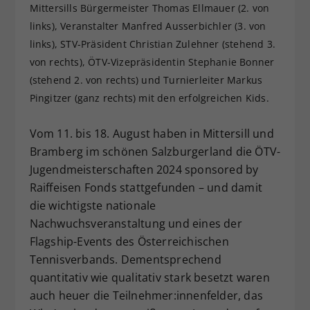
Mittersills Bürgermeister Thomas Ellmauer (2. von
Dieser Wert speichert Ihre Consent-
links), Veranstalter Manfred Ausserbichler (3. von
Einstellungen. Unter anderem eine
links), STV-Präsident Christian Zulehner (stehend 3.
zufällig generierte ID, für die
von rechts), ÖTV-Vizepräsidentin Stephanie Bonner
Zweck
historische Speicherung Ihrer
vorgenommen Einstellungen, falls der
(stehend 2. von rechts) und Turnierleiter Markus
Webseiten-Betreiber dies eingestellt
Pingitzer (ganz rechts) mit den erfolgreichen Kids.
hat.
Vom 11. bis 18. August haben in Mittersill und
Bramberg im schönen Salzburgerland die ÖTV-
Jugendmeisterschaften 2024 sponsored by
Raiffeisen Fonds stattgefunden – und damit
die wichtigste nationale
Nachwuchsveranstaltung und eines der
Flagship-Events des Österreichischen
Tennisverbands. Dementsprechend
quantitativ wie qualitativ stark besetzt waren
auch heuer die Teilnehmer:innenfelder, das