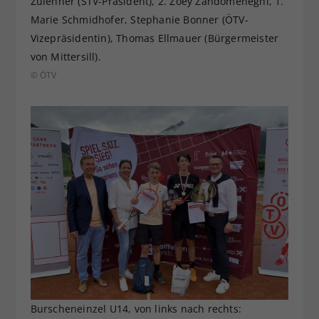
Zulehner (STV-Präsident), 2. Zoey Zandomeneghi, 1.
Marie Schmidhofer, Stephanie Bonner (ÖTV-
Vizepräsidentin), Thomas Ellmauer (Bürgermeister
von Mittersill).
© ÖTV
Burscheneinzel U14, von links nach rechts: