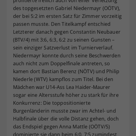
profitierte freilich auch von einer Verletzung
des topgesetzten Gabriel Niedermayr (OÖTV),
der bei 5:2 im ersten Satz für Zimmer vorzeitig
passen musste. Den Titelkampf entschied
Letzterer danach gegen Constantin Neubauer
(BTV/4) mit 3:6, 6:3, 6:2 zu seinen Gunsten –
sein einziger Satzverlust im Turnierverlauf.
Niedermayr konnte durch seine Beschwerden
auch nicht zum Doppelfinale antreten, so
kamen dort Bastian Berenz (NÖTV) und Philip
Niederle (WTV) kampflos zum Titel. Bei den
Mädchen war U14-Ass Lea Haider-Maurer
sogar eine Altersstufe höher zu stark für ihre
Konkurrenz: Die toppositionierte
Burgenländerin musste zwar im Achtel- und
Halbfinale über die volle Distanz gehen, doch
das Endspiel gegen Anna Mattle (OÖTV/5)
dominierte sie dann beim 6:0, 7:5 zumindest