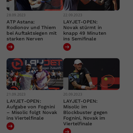
28.09.2023
22.09.2023
ATP Astana:
LAYJET-OPEN:
Rodionov und Thiem
Novak stürmt in
bei Auftaktsiegen mit
knapp 49 Minuten
starken Nerven
ins Semifinale
21.09.2023
20.09.2023
LAYJET-OPEN:
LAYJET-OPEN:
Aufgabe von Fognini
Misolic im
– Misolic folgt Novak
Blockbuster gegen
ins Viertelfinale
Fognini, Novak im
Viertelfinale