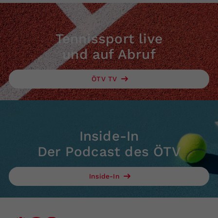
Tennissport live
und auf Abruf
ÖTV TV
Inside-In
Der Podcast des ÖTV
Inside-In