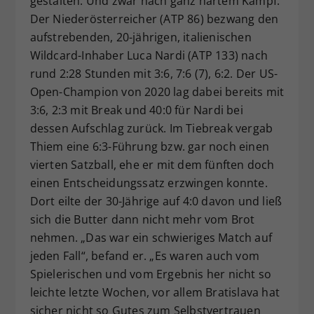
gestalten. Und zwar nach ganz hartem Kampf:
Der Niederösterreicher (ATP 86) bezwang den
aufstrebenden, 20-jährigen, italienischen
Wildcard-Inhaber Luca Nardi (ATP 133) nach
rund 2:28 Stunden mit 3:6, 7:6 (7), 6:2. Der US-
Open-Champion von 2020 lag dabei bereits mit
3:6, 2:3 mit Break und 40:0 für Nardi bei
dessen Aufschlag zurück. Im Tiebreak vergab
Thiem eine 6:3-Führung bzw. gar noch einen
vierten Satzball, ehe er mit dem fünften doch
einen Entscheidungssatz erzwingen konnte.
Dort eilte der 30-Jährige auf 4:0 davon und ließ
sich die Butter dann nicht mehr vom Brot
nehmen. „Das war ein schwieriges Match auf
jeden Fall“, befand er. „Es waren auch vom
Spielerischen und vom Ergebnis her nicht so
leichte letzte Wochen, vor allem Bratislava hat
sicher nicht so Gutes zum Selbstvertrauen