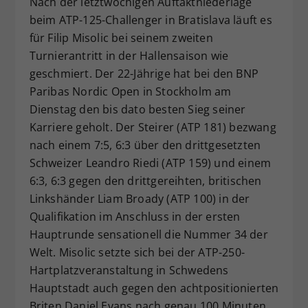
Nach der letztwöchigen Auftaktniederlage
Dieser Wert speichert Ihre Consent-
beim ATP-125-Challenger in Bratislava läuft es
Einstellungen. Unter anderem eine
für Filip Misolic bei seinem zweiten
zufällig generierte ID, für die
Turnierantritt in der Hallensaison wie
Zweck
historische Speicherung Ihrer
geschmiert. Der 22-Jährige hat bei den BNP
vorgenommen Einstellungen, falls der
Paribas Nordic Open in Stockholm am
Webseiten-Betreiber dies eingestellt
hat.
Dienstag den bis dato besten Sieg seiner
Karriere geholt. Der Steirer (ATP 181) bezwang
nach einem 7:5, 6:3 über den drittgesetzten
Schweizer Leandro Riedi (ATP 159) und einem
6:3, 6:3 gegen den drittgereihten, britischen
Linkshänder Liam Broady (ATP 100) in der
Qualifikation im Anschluss in der ersten
Hauptrunde sensationell die Nummer 34 der
Welt. Misolic setzte sich bei der ATP-250-
Hartplatzveranstaltung in Schwedens
Hauptstadt auch gegen den achtpositionierten
Briten Daniel Evans nach genau 100 Minuten