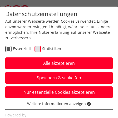
Zurück zur Newsübersicht
Datenschutzeinstellungen
Auf unserer Webseite werden Cookies verwendet. Einige
davon werden zwingend benötigt, während es uns andere
ermöglichen, Ihre Nutzererfahrung auf unserer Webseite
zu verbessern.
Turniere
ATP
Essenziell
Statistiken
Misolic in Stockholm mit
bestem Karrieresieg,
Alle akzeptieren
Thiem in Antwerpen
Speichern & schließen
weiter
Nur essenzielle Cookies akzeptieren
Erfolgreicher Tag der ÖTV-Herren auf der
ATP-Tour. Auch Philipp Oswald ist in
Weitere Informationen anzeigen
Essenziell
Belgien im Doppel siegreich.
Essenzielle Cookies werden für grundlegende
Powered by