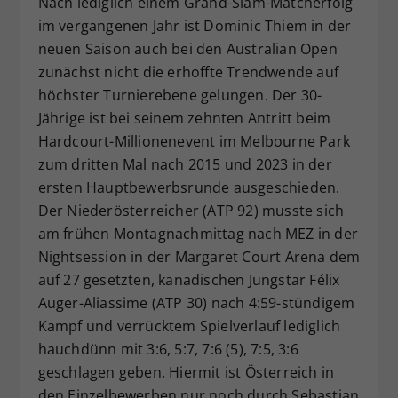
Nach lediglich einem Grand-Slam-Matcherfolg
Dieser Wert speichert Ihre Consent-
im vergangenen Jahr ist Dominic Thiem in der
Einstellungen. Unter anderem eine
neuen Saison auch bei den Australian Open
zufällig generierte ID, für die
zunächst nicht die erhoffte Trendwende auf
Zweck
historische Speicherung Ihrer
höchster Turnierebene gelungen. Der 30-
vorgenommen Einstellungen, falls der
Jährige ist bei seinem zehnten Antritt beim
Webseiten-Betreiber dies eingestellt
hat.
Hardcourt-Millionenevent im Melbourne Park
zum dritten Mal nach 2015 und 2023 in der
ersten Hauptbewerbsrunde ausgeschieden.
Der Niederösterreicher (ATP 92) musste sich
am frühen Montagnachmittag nach MEZ in der
Nightsession in der Margaret Court Arena dem
auf 27 gesetzten, kanadischen Jungstar Félix
Auger-Aliassime (ATP 30) nach 4:59-stündigem
Kampf und verrücktem Spielverlauf lediglich
hauchdünn mit 3:6, 5:7, 7:6 (5), 7:5, 3:6
geschlagen geben. Hiermit ist Österreich in
den Einzelbewerben nur noch durch Sebastian