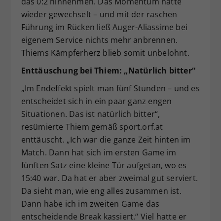
das 0:2 hinnehmen. Das Momentum hatte
wieder gewechselt – und mit der raschen
Führung im Rücken ließ Auger-Aliassime bei
eigenem Service nichts mehr anbrennen.
Thiems Kämpferherz blieb somit unbelohnt.
Enttäuschung bei Thiem: „Natürlich bitter“
„Im Endeffekt spielt man fünf Stunden – und es
entscheidet sich in ein paar ganz engen
Situationen. Das ist natürlich bitter“,
resümierte Thiem gemäß sport.orf.at
enttäuscht. „Ich war die ganze Zeit hinten im
Match. Dann hat sich im ersten Game im
fünften Satz eine kleine Tür aufgetan, wo es
15:40 war. Da hat er aber zweimal gut serviert.
Da sieht man, wie eng alles zusammen ist.
Dann habe ich im zweiten Game das
entscheidende Break kassiert.“ Viel hatte er