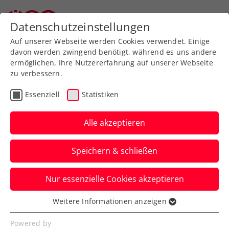
Zurück zur Newsübersicht
Datenschutzeinstellungen
Auf unserer Webseite werden Cookies verwendet. Einige
davon werden zwingend benötigt, während es uns andere
ermöglichen, Ihre Nutzererfahrung auf unserer Webseite
zu verbessern.
Turniere
ATP
Essenziell
Statistiken
Australian Open:
Kämpferherz unbelohnt –
Alle akzeptieren
Thiem verliert irren 5-
Speichern & schließen
Stunden-Krimi
Nur essenzielle Cookies akzeptieren
Das ÖTV-Ass dreht ein verloren
geglaubtes Auftaktspiel und scheidet trotz
Weitere Informationen anzeigen
Essenziell
tollem Kampf doch aus.
Essenzielle Cookies werden für grundlegende
Powered by