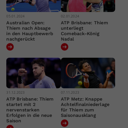
05.01.2024
02.01.2024
Australian Open:
ATP Brisbane: Thiem
Thiem nach Absage
unterliegt
in den Hauptbewerb
Comeback-König
nachgerückt
Nadal
31.12.2023
07.11.2023
ATP Brisbane: Thiem
ATP Metz: Knappe
startet mit 2
Achtelfinalniederlage
nervenstarken
für Thiem zum
Erfolgen in die neue
Saisonausklang
Saison