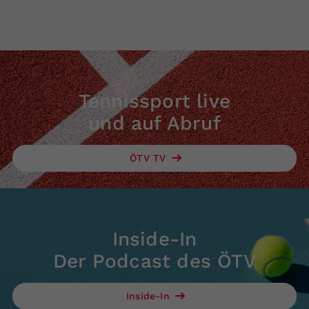
Tennissport live
und auf Abruf
ÖTV TV
Inside-In
Der Podcast des ÖTV
Inside-In