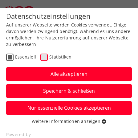
Zurück zur Newsübersicht
Datenschutzeinstellungen
Auf unserer Webseite werden Cookies verwendet. Einige
davon werden zwingend benötigt, während es uns andere
ermöglichen, Ihre Nutzererfahrung auf unserer Webseite
zu verbessern.
Turniere
ATP
Essenziell
Statistiken
Australian Open:
Kämpferherz unbelohnt –
Alle akzeptieren
Thiem verliert irren 5-
Speichern & schließen
Stunden-Krimi
Nur essenzielle Cookies akzeptieren
Das ÖTV-Ass dreht ein verloren
geglaubtes Auftaktspiel und scheidet trotz
Weitere Informationen anzeigen
Essenziell
tollem Kampf doch aus.
Essenzielle Cookies werden für grundlegende
Powered by