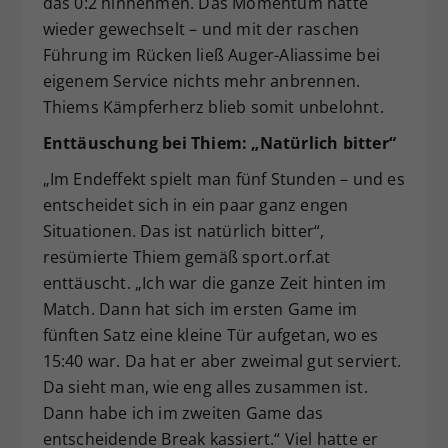
das 0:2 hinnehmen. Das Momentum hatte
wieder gewechselt – und mit der raschen
Führung im Rücken ließ Auger-Aliassime bei
eigenem Service nichts mehr anbrennen.
Thiems Kämpferherz blieb somit unbelohnt.
Enttäuschung bei Thiem: „Natürlich bitter“
„Im Endeffekt spielt man fünf Stunden – und es
entscheidet sich in ein paar ganz engen
Situationen. Das ist natürlich bitter“,
resümierte Thiem gemäß sport.orf.at
enttäuscht. „Ich war die ganze Zeit hinten im
Match. Dann hat sich im ersten Game im
fünften Satz eine kleine Tür aufgetan, wo es
15:40 war. Da hat er aber zweimal gut serviert.
Da sieht man, wie eng alles zusammen ist.
Dann habe ich im zweiten Game das
entscheidende Break kassiert.“ Viel hatte er