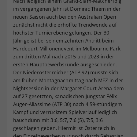
Nach lediglich einem Grand-Slam-Matcherfolg
Dieser Wert speichert Ihre Consent-
im vergangenen Jahr ist Dominic Thiem in der
Einstellungen. Unter anderem eine
neuen Saison auch bei den Australian Open
zufällig generierte ID, für die
zunächst nicht die erhoffte Trendwende auf
Zweck
historische Speicherung Ihrer
höchster Turnierebene gelungen. Der 30-
vorgenommen Einstellungen, falls der
Jährige ist bei seinem zehnten Antritt beim
Webseiten-Betreiber dies eingestellt
hat.
Hardcourt-Millionenevent im Melbourne Park
zum dritten Mal nach 2015 und 2023 in der
ersten Hauptbewerbsrunde ausgeschieden.
Der Niederösterreicher (ATP 92) musste sich
am frühen Montagnachmittag nach MEZ in der
Nightsession in der Margaret Court Arena dem
auf 27 gesetzten, kanadischen Jungstar Félix
Auger-Aliassime (ATP 30) nach 4:59-stündigem
Kampf und verrücktem Spielverlauf lediglich
hauchdünn mit 3:6, 5:7, 7:6 (5), 7:5, 3:6
geschlagen geben. Hiermit ist Österreich in
den Einzelbewerben nur noch durch Sebastian