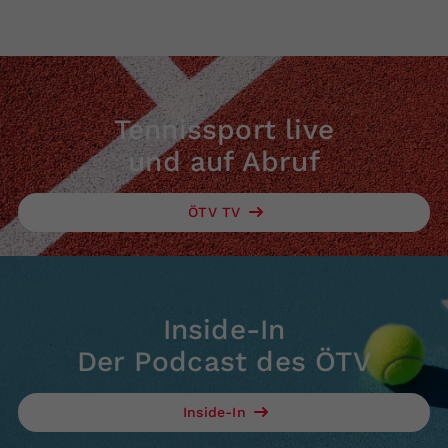
Tennissport live
und auf Abruf
ÖTV TV
Inside-In
Der Podcast des ÖTV
Inside-In