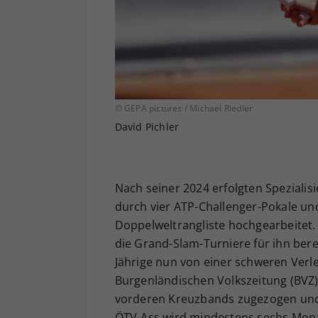
© GEPA pictures / Michael Riedler
David Pichler
Nach seiner 2024 erfolgten Spezialisi
durch vier ATP-Challenger-Pokale und 
Doppelweltrangliste hochgearbeitet. 
die Grand-Slam-Turniere für ihn berei
Jährige nun von einer schweren Verl
Burgenländischen Volkszeitung (BVZ) 
vorderen Kreuzbands zugezogen und 
ÖTV-Ass wird mindestens sechs Mona