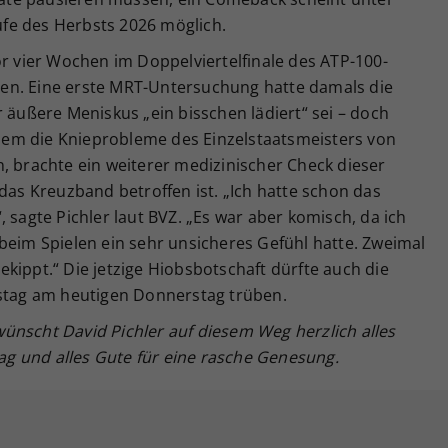
fe des Herbsts 2026 möglich.
or vier Wochen im Doppelviertelfinale des ATP-100-
itten. Eine erste MRT-Untersuchung hatte damals die
r äußere Meniskus „ein bisschen lädiert“ sei – doch
chdem die Knieprobleme des Einzelstaatsmeisters von
, brachte ein weiterer medizinischer Check dieser
 das Kreuzband betroffen ist. „Ich hatte schon das
 sagte Pichler laut BVZ. „Es war aber komisch, da ich
beim Spielen ein sehr unsicheres Gefühl hatte. Zweimal
kippt.“ Die jetzige Hiobsbotschaft dürfte auch die
tstag am heutigen Donnerstag trüben.
ünscht David Pichler auf diesem Weg herzlich alles
g und alles Gute für eine rasche Genesung.