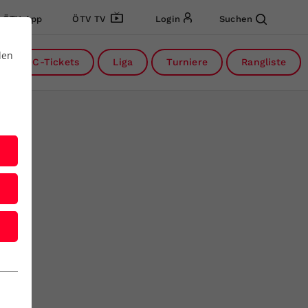
ÖTV App
ÖTV TV
Login
Suchen
den
DC-Tickets
Liga
Turniere
Rangliste