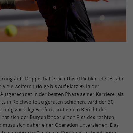
Zweck
generierte ID, für die historische Speicherung
Ihrer vorgenommen Einstellungen, falls der
Webseiten-Betreiber dies eingestellt hat.
erung aufs Doppel hatte sich David Pichler letztes Jahr
viele weitere Erfolge bis auf Platz 95 in der
Ausgerechnet in der besten Phase seiner Karriere, als
ts in Reichweite zu geraten schienen, wird der 30-
etzung zurückgeworfen. Laut einem Bericht der
hat sich der Burgenländer einen Riss des rechten,
muss sich daher einer Operation unterziehen. Das
te pausieren müssen, ein Comeback scheint unter