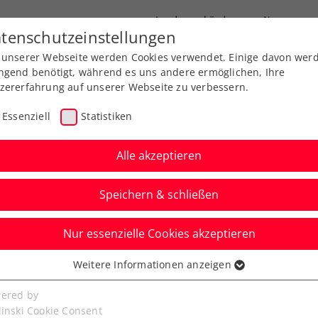
Landesverbände
News
tenschutzeinstellungen
 unserer Webseite werden Cookies verwendet. Einige davon wer
port
Ausbildung
Services
Über uns
ngend benötigt, während es uns andere ermöglichen, Ihre
zererfahrung auf unserer Webseite zu verbessern.
Essenziell
Statistiken
Alle akzeptieren
Speichern & schließen
Nur essenzielle Cookies akzeptieren
 Hiobsbotschaft für
Weitere Informationen anzeigen
ssenziell
. Geburtstag
senzielle Cookies werden für grundlegende Funktionen der
ered by
bseite benötigt. Dadurch ist gewährleistet, dass die Webseite
linski Cookie Consent