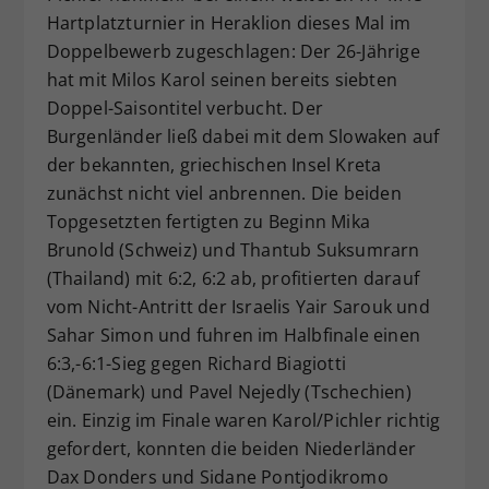
Hartplatzturnier in Heraklion dieses Mal im
Dieser Wert speichert Ihre Consent-
Doppelbewerb zugeschlagen: Der 26-Jährige
Einstellungen. Unter anderem eine
zufällig generierte ID, für die
hat mit Milos Karol seinen bereits siebten
Zweck
historische Speicherung Ihrer
Doppel-Saisontitel verbucht. Der
vorgenommen Einstellungen, falls der
Burgenländer ließ dabei mit dem Slowaken auf
Webseiten-Betreiber dies eingestellt
der bekannten, griechischen Insel Kreta
hat.
zunächst nicht viel anbrennen. Die beiden
Topgesetzten fertigten zu Beginn Mika
Brunold (Schweiz) und Thantub Suksumrarn
(Thailand) mit 6:2, 6:2 ab, profitierten darauf
vom Nicht-Antritt der Israelis Yair Sarouk und
Sahar Simon und fuhren im Halbfinale einen
6:3,-6:1-Sieg gegen Richard Biagiotti
(Dänemark) und Pavel Nejedly (Tschechien)
ein. Einzig im Finale waren Karol/Pichler richtig
gefordert, konnten die beiden Niederländer
Dax Donders und Sidane Pontjodikromo