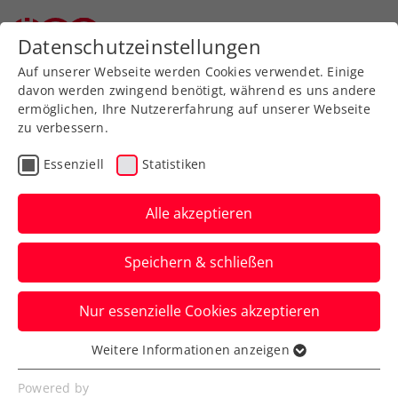
Zurück zur Newsübersicht
Datenschutzeinstellungen
Auf unserer Webseite werden Cookies verwendet. Einige
davon werden zwingend benötigt, während es uns andere
ermöglichen, Ihre Nutzererfahrung auf unserer Webseite
zu verbessern.
Turniere
Essenziell
Statistiken
ITF Heraklion: Pichler holt
siebten Doppel-
Alle akzeptieren
Saisontitel
Speichern & schließen
Das ÖTV-Ass ist in Griechenland im
Nur essenzielle Cookies akzeptieren
Doppelbewerb einmal mehr nicht zu
schlagen.
Weitere Informationen anzeigen
Essenziell
Verfasst von: Manuel Wachta, 26.10.2022
Essenzielle Cookies werden für grundlegende
Powered by