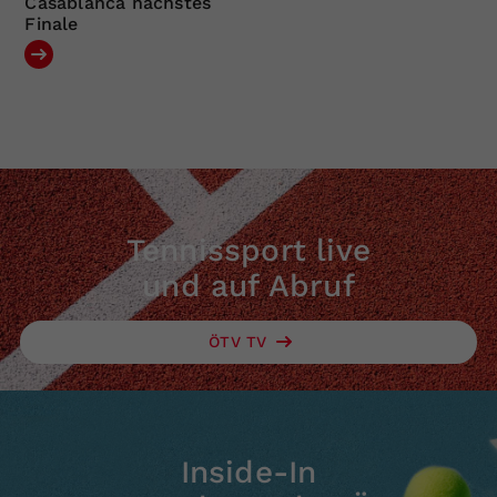
Casablanca nächstes
Finale
Tennissport live
und auf Abruf
ÖTV TV
Inside-In