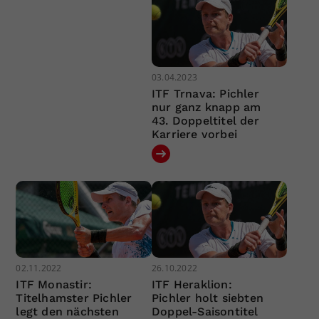
03.04.2023
ITF Trnava: Pichler
nur ganz knapp am
43. Doppeltitel der
Karriere vorbei
02.11.2022
26.10.2022
ITF Monastir:
ITF Heraklion:
Titelhamster Pichler
Pichler holt siebten
legt den nächsten
Doppel-Saisontitel