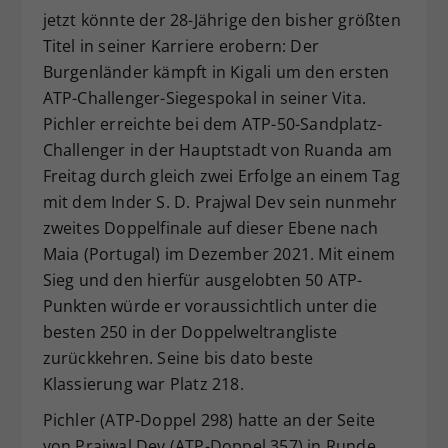
jetzt könnte der 28-Jährige den bisher größten
Dieser Wert speichert Ihre Consent-
Titel in seiner Karriere erobern: Der
Einstellungen. Unter anderem eine
zufällig generierte ID, für die
Burgenländer kämpft in Kigali um den ersten
Zweck
historische Speicherung Ihrer
ATP-Challenger-Siegespokal in seiner Vita.
vorgenommen Einstellungen, falls der
Pichler erreichte bei dem ATP-50-Sandplatz-
Webseiten-Betreiber dies eingestellt
Challenger in der Hauptstadt von Ruanda am
hat.
Freitag durch gleich zwei Erfolge an einem Tag
mit dem Inder S. D. Prajwal Dev sein nunmehr
zweites Doppelfinale auf dieser Ebene nach
Maia (Portugal) im Dezember 2021. Mit einem
Sieg und den hierfür ausgelobten 50 ATP-
Punkten würde er voraussichtlich unter die
besten 250 in der Doppelweltrangliste
zurückkehren. Seine bis dato beste
Klassierung war Platz 218.
Pichler (ATP-Doppel 298) hatte an der Seite
von Prajwal Dev (ATP-Doppel 357) in Runde