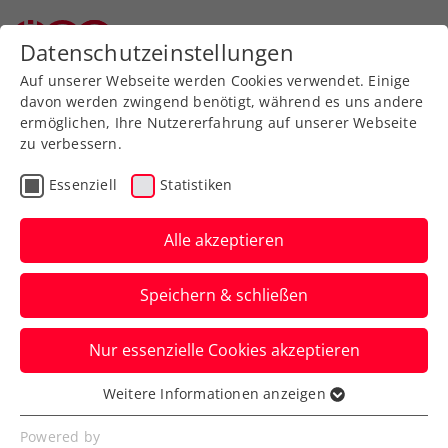
Zurück zur Newsübersicht
Datenschutzeinstellungen
Auf unserer Webseite werden Cookies verwendet. Einige
davon werden zwingend benötigt, während es uns andere
ermöglichen, Ihre Nutzererfahrung auf unserer Webseite
zu verbessern.
Turniere
ATP
Essenziell
Statistiken
ATP-Challenger Kigali:
Pichler kämpft um bisher
Alle akzeptieren
größten Doppeltitel
Speichern & schließen
Das ÖTV-Ass steht in Ruanda das zweite
Nur essenzielle Cookies akzeptieren
Mal auf dieser Turnierebene in einem
Doppelfinale.
Weitere Informationen anzeigen
Essenziell
Verfasst von: Manuel Wachta, 08.03.2024
Essenzielle Cookies werden für grundlegende
Powered by