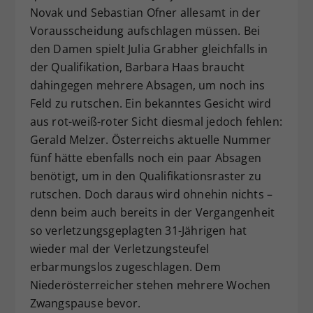
Novak und Sebastian Ofner allesamt in der
Dieser Wert speichert Ihre Consent-
Vorausscheidung aufschlagen müssen. Bei
Einstellungen. Unter anderem eine
zufällig generierte ID, für die
den Damen spielt Julia Grabher gleichfalls in
Zweck
historische Speicherung Ihrer
der Qualifikation, Barbara Haas braucht
vorgenommen Einstellungen, falls der
dahingegen mehrere Absagen, um noch ins
Webseiten-Betreiber dies eingestellt
Feld zu rutschen. Ein bekanntes Gesicht wird
hat.
aus rot-weiß-roter Sicht diesmal jedoch fehlen:
Gerald Melzer. Österreichs aktuelle Nummer
fünf hätte ebenfalls noch ein paar Absagen
benötigt, um in den Qualifikationsraster zu
rutschen. Doch daraus wird ohnehin nichts –
denn beim auch bereits in der Vergangenheit
so verletzungsgeplagten 31-Jährigen hat
wieder mal der Verletzungsteufel
erbarmungslos zugeschlagen. Dem
Niederösterreicher stehen mehrere Wochen
Zwangspause bevor.