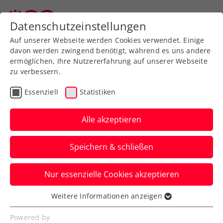
Zurück zur Newsübersicht
Datenschutzeinstellungen
Auf unserer Webseite werden Cookies verwendet. Einige
davon werden zwingend benötigt, während es uns andere
ermöglichen, Ihre Nutzererfahrung auf unserer Webseite
Kein French-Open-Start:
zu verbessern.
Erneute
Essenziell
Statistiken
Verletzungspause für
Alle akzeptieren
Gerald Melzer
Speichern & schließen
Dem Bruder von ÖTV-Sportdirektor und -
Davis-Cup-Kapitän Jürgen Melzer blühen
Nur essenzielle Cookies akzeptieren
mehrere Wochen Zwangspause.
Verfasst von: Manuel Wachta, 15.05.2022
Weitere Informationen anzeigen
Essenziell
Essenzielle Cookies werden für grundlegende
Powered by