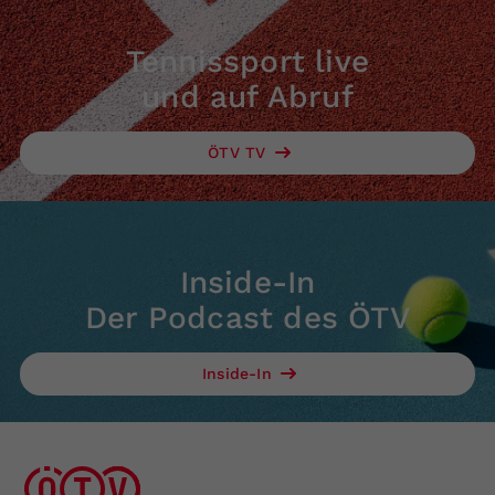
Tennissport live
und auf Abruf
ÖTV TV
Inside-In
Der Podcast des ÖTV
Inside-In