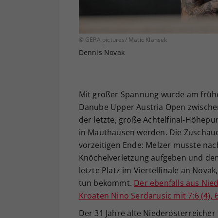
© GEPA pictures/ Matic Klansek
Dennis Novak
Mit großer Spannung wurde am früh
Danube Upper Austria Open zwischen
der letzte, große Achtelfinal-Höhep
in Mauthausen werden. Die Zuschauer
vorzeitigen Ende: Melzer musste nac
Knöchelverletzung aufgeben und dem 
letzte Platz im Viertelfinale an Nov
tun bekommt.
Der ebenfalls aus Nie
Kroaten Nino Serdarusic mit 7:6 (4), 6
Der 31 Jahre alte Niederösterreicher 