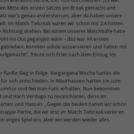
i (Frankreich) mit 6:4, 2:6, 10:8 durchsetzen. „Es war
ben Mitte des ersten Satzes ein Break gemacht und
Satz war’s genau andersherum, aber da haben unsere
elt. Im Match Tiebreak waren wir schon mit 2:4 hinten,
e Richtung drehen. Bei einem unserer Matchbälle habe
ohl ins Out gegangen wäre – das war im ersten
l geblieben, konnten solide ausservieren und haben mit
fgemacht“, freute sich Erler nach dem Einzug ins
er fünfte Sieg in Folge. Vergangene Woche hatten die
 für sich entschieden. In Mauthausen hatten sie zum
 Dzumhur und Nerman Fatic erhalten. Nun bekommen
ld und Hach Verdugo zu revanchieren, denn im
ärteis und Hassan. „Gegen die beiden haben wir schon
 knappe Partie, die wir erst im Match Tiebreak verloren
ein enges Spiel ein, aber wir werden wieder alles