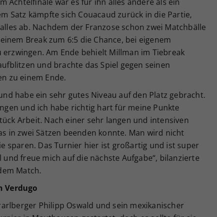
 Achtelfinale war es für ihn alles andere als ein
 Satz kämpfte sich Couacaud zurück in die Partie,
n alles ab. Nachdem der Franzose schon zwei Matchbälle
 einem Break zum 6:5 die Chance, bei eigenem
u erzwingen. Am Ende behielt Millman im Tiebreak
 aufblitzen und brachte das Spiel gegen seinen
n zu einem Ende.
 und habe ein sehr gutes Niveau auf den Platz gebracht.
gen und ich habe richtig hart für meine Punkte
tück Arbeit. Nach einer sehr langen und intensiven
das in zwei Sätzen beenden konnte. Man wird nicht
ie sparen. Das Turnier hier ist großartig und ist super
l und freue mich auf die nächste Aufgabe“, bilanzierte
 dem Match.
h Verdugo
arlberger Philipp Oswald und sein mexikanischer