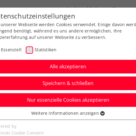
Landesverbände
News
tenschutzeinstellungen
 unserer Webseite werden Cookies verwendet. Einige davon wer
port
Ausbildung
Services
Über uns
ngend benötigt, während es uns andere ermöglichen, Ihre
zererfahrung auf unserer Webseite zu verbessern.
Essenziell
Statistiken
Alle akzeptieren
Speichern & schließen
Austria Open: Novak
Nur essenzielle Cookies akzeptieren
eicher-Duell durch
Weitere Informationen anzeigen
ssenziell
senzielle Cookies werden für grundlegende Funktionen der
ered by
bseite benötigt. Dadurch ist gewährleistet, dass die Webseite
linski Cookie Consent