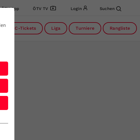
ÖTV App
ÖTV TV
Login
Suchen
den
DC-Tickets
Liga
Turniere
Rangliste