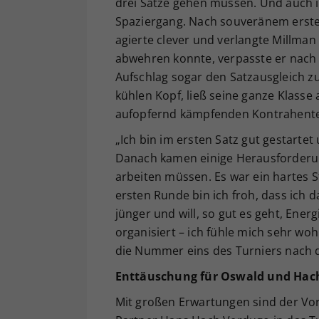
drei Sätze gehen müssen. Und auch im
Spaziergang. Nach souveränem erstem
agierte clever und verlangte Millma
abwehren konnte, verpasste er nach
Aufschlag sogar den Satzausgleich z
kühlen Kopf, ließ seine ganze Klasse
aufopfernd kämpfenden Kontrahente
„Ich bin im ersten Satz gut gestartet
Danach kamen einige Herausforderun
arbeiten müssen. Es war ein hartes S
ersten Runde bin ich froh, dass ich 
jünger und will, so gut es geht, Energ
organisiert – ich fühle mich sehr woh
die Nummer eins des Turniers nach
Enttäuschung für Oswald und Hac
Mit großen Erwartungen sind der Vor