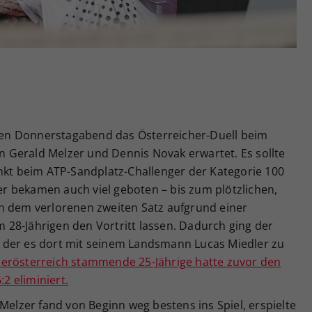
Zweck
generierte ID, für die historische Speicherung
Ihrer vorgenommen Einstellungen, falls der
Webseiten-Betreiber dies eingestellt hat.
en Donnerstagabend das Österreicher-Duell beim
 Gerald Melzer und Dennis Novak erwartet. Es sollte
unkt beim ATP-Sandplatz-Challenger der Kategorie 100
 bekamen auch viel geboten – bis zum plötzlichen,
h dem verlorenen zweiten Satz aufgrund einer
28-Jährigen den Vortritt lassen. Dadurch ging der
ak, der es dort mit seinem Landsmann Lucas Miedler zu
derösterreich stammende 25-Jährige hatte zuvor den
:2 eliminiert.
Melzer fand von Beginn weg bestens ins Spiel, erspielte