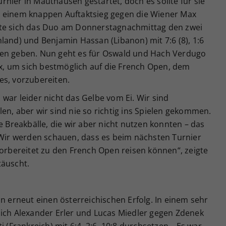
nier in Mauthausen gestartet, doch es sollte für sie
h einem knappen Auftaktsieg gegen die Wiener Max
ste sich das Duo am Donnerstagnachmittag den zwei
land) und Benjamin Hassan (Libanon) mit 7:6 (8), 1:6
gen geben. Nun geht es für Oswald und Hach Verdugo
, um sich bestmöglich auf die French Open, dem
es, vorzubereiten.
war leider nicht das Gelbe vom Ei. Wir sind
en, aber wir sind nie so richtig ins Spielen gekommen.
e Breakbälle, die wir aber nicht nutzen konnten – das
. Wir werden schauen, dass es beim nächsten Turnier
vorbereitet zu den French Open reisen können“, zeigte
täuscht.
nn erneut einen österreichischen Erfolg. In einem sehr
sich Alexander Erler und Lucas Miedler gegen Zdenek