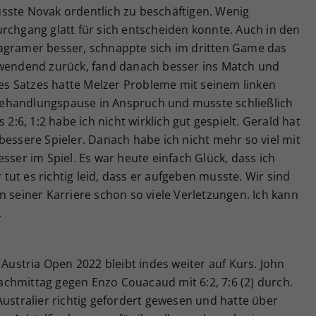
sste Novak ordentlich zu beschäftigen. Wenig
rchgang glatt für sich entscheiden konnte. Auch in den
agramer besser, schnappte sich im dritten Game das
twendend zurück, fand danach besser ins Match und
 des Satzes hatte Melzer Probleme mit seinem linken
ehandlungspause in Anspruch und musste schließlich
 2:6, 1:2 habe ich nicht wirklich gut gespielt. Gerald hat
bessere Spieler. Danach habe ich nicht mehr so viel mit
sser im Spiel. Es war heute einfach Glück, dass ich
ut es richtig leid, dass er aufgeben musste. Wir sind
n seiner Karriere schon so viele Verletzungen. Ich kann
.
stria Open 2022 bleibt indes weiter auf Kurs. John
chmittag gegen Enzo Couacaud mit 6:2, 7:6 (2) durch.
Australier richtig gefordert gewesen und hatte über