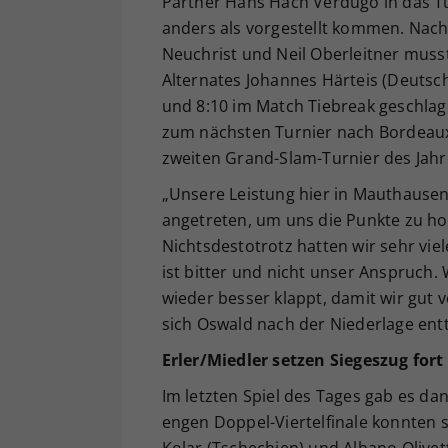
Partner Hans Hach Verdugo in das Tur
anders als vorgestellt kommen. Nac
Neuchrist und Neil Oberleitner mus
Alternates Johannes Härteis (Deutsch
und 8:10 im Match Tiebreak geschla
zum nächsten Turnier nach Bordeaux
zweiten Grand-Slam-Turnier des Jahr
„Unsere Leistung hier in Mauthausen 
angetreten, um uns die Punkte zu hol
Nichtsdestotrotz hatten wir sehr viel
ist bitter und nicht unser Anspruch
wieder besser klappt, damit wir gut 
sich Oswald nach der Niederlage ent
Erler/Miedler setzen Siegeszug fort
Im letzten Spiel des Tages gab es da
engen Doppel-Viertelfinale konnten 