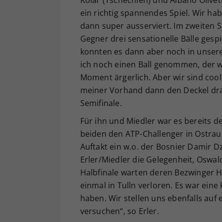
Kolar (Tschechien) und Albano Olivett
ein richtig spannendes Spiel. Wir ha
dann super ausserviert. Im zweiten 
Gegner drei sensationelle Bälle gespi
konnten es dann aber noch in unser
ich noch einen Ball genommen, der w
Moment ärgerlich. Aber wir sind coo
meiner Vorhand dann den Deckel drau
Semifinale.
Für ihn und Miedler war es bereits d
beiden den ATP-Challenger in Ostrau
Auftakt ein w.o. der Bosnier Damir
Erler/Miedler die Gelegenheit, Oswa
Halbfinale warten deren Bezwinger H
einmal in Tulln verloren. Es war eine
haben. Wir stellen uns ebenfalls auf 
versuchen“, so Erler.