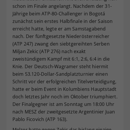
schon im Finale angelangt. Nachdem der 31-
Dieser Wert speichert Ihre Consent-
Jährige beim ATP-80-Challenger in Bogotá
Einstellungen. Unter anderem eine
zufällig generierte ID, für die
zunächst sein erstes Halbfinale in der Saison
Zweck
historische Speicherung Ihrer
erreicht hatte, legte er am Samstagabend
vorgenommen Einstellungen, falls der
nach. Der fünftgesetzte Niederösterreicher
Webseiten-Betreiber dies eingestellt
(ATP 247) zwang den siebtgereihten Serben
hat.
Miljan Zekic (ATP 276) nach exakt
zweistündigem Kampf mit 6:1, 2:6, 6:4 in die
Knie. Der Deutsch-Wagramer steht hiermit
beim 53.120-Dollar-Sandplatzturnier einen
Schritt vor der erfolgreichen Titelverteidigung,
hatte er beim Event in Kolumbiens Hauptstadt
doch letztes Jahr noch im Oktober triumphiert.
Der Finalgegner ist am Sonntag um 18:00 Uhr
nach MESZ der zweitgesetzte Argentinier Juan
Pablo Ficovich (ATP 163).
Melzer hatte gegen Zekic das bislang einzige