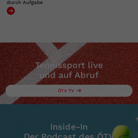
durch Aufgabe
Tennissport live
und auf Abruf
ÖTV TV
Inside-In
Der Podcast des ÖTV