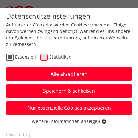
Zurück zur Newsübersicht
Datenschutzeinstellungen
Auf unserer Webseite werden Cookies verwendet. Einige
davon werden zwingend benötigt, während es uns andere
ermöglichen, Ihre Nutzererfahrung auf unserer Webseite
zu verbessern.
Turniere
Essenziell
Statistiken
ATP-Challenger Bogotá:
Gerald Melzer erreicht
Alle akzeptieren
erstes Saisonfinale
Speichern & schließen
Österreichs aktuelle Nummer fünf im
Nur essenzielle Cookies akzeptieren
ATP-Ranking legt in Kolumbiens
Hauptstadt nach.
Weitere Informationen anzeigen
Essenziell
Verfasst von: Manuel Wachta, 10.07.2022
Essenzielle Cookies werden für grundlegende
Powered by