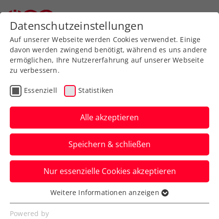
Zurück zur Newsübersicht
Datenschutzeinstellungen
Auf unserer Webseite werden Cookies verwendet. Einige
davon werden zwingend benötigt, während es uns andere
ermöglichen, Ihre Nutzererfahrung auf unserer Webseite
zu verbessern.
Turniere
Essenziell
Statistiken
ITF Pörtschach: Kraus
feiert auch zweiten W25-
Alle akzeptieren
Triumph in Kärnten
Speichern & schließen
Österreichs Nummer zwei lässt sich beim
Nur essenzielle Cookies akzeptieren
internationalen Damenturnier in der
Werzer Arena im Endspiel nicht stoppen.
Weitere Informationen anzeigen
Essenziell
Verfasst von: Manuel Wachta, 19.06.2022
Essenzielle Cookies werden für grundlegende
Powered by