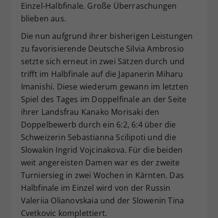
Einzel-Halbfinale. Große Überraschungen
Dieser Wert speichert Ihre Consent-
blieben aus.
Einstellungen. Unter anderem eine
zufällig generierte ID, für die
Die nun aufgrund ihrer bisherigen Leistungen
Zweck
historische Speicherung Ihrer
zu favorisierende Deutsche Silvia Ambrosio
vorgenommen Einstellungen, falls der
setzte sich erneut in zwei Sätzen durch und
Webseiten-Betreiber dies eingestellt
trifft im Halbfinale auf die Japanerin Miharu
hat.
Imanishi. Diese wiederum gewann im letzten
Spiel des Tages im Doppelfinale an der Seite
ihrer Landsfrau Kanako Morisaki den
Doppelbewerb durch ein 6:2, 6:4 über die
Schweizerin Sebastianna Scilipoti und die
Slowakin Ingrid Vojcinakova. Für die beiden
weit angereisten Damen war es der zweite
Turniersieg in zwei Wochen in Kärnten. Das
Halbfinale im Einzel wird von der Russin
Valeriia Olianovskaia und der Slowenin Tina
Cvetkovic komplettiert.