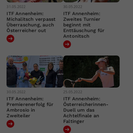
31.05.2022
30.05.2022
ITF Annenheim:
ITF Annenheim:
Michalitsch verpasst
Zweites Turnier
Überraschung, auch
beginnt mit
Österreicher out
Enttäuschung für
Antonitsch
30.05.2022
25.05.2022
ITF Annenheim:
ITF Annenheim:
Premierenerfolg für
Österreicherinnen-
Ambrosio in
Duell um das
Zweiteiler
Achtelfinale an
Faltinger