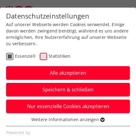
Zurück zur Newsübersicht
Datenschutzeinstellungen
Auf unserer Webseite werden Cookies verwendet. Einige
davon werden zwingend benötigt, während es uns andere
ermöglichen, Ihre Nutzererfahrung auf unserer Webseite
ITF Annenheim:
zu verbessern.
Damenturnier geht in die
Essenziell
Statistiken
entscheidende Phase
Alle akzeptieren
Der Doppelbewerb beim internationalen
Event in Kärnten ist bereits entschieden.
Speichern & schließen
Die Österreicherinnen sind indes
allesamt gescheitert.
Nur essenzielle Cookies akzeptieren
Verfasst von: Presseaussendung / Redaktion, 27.05.2022
Weitere Informationen anzeigen
Essenziell
Essenzielle Cookies werden für grundlegende
Powered by