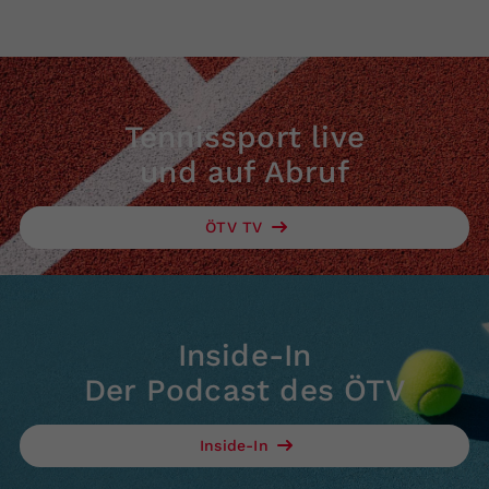
Tennissport live
und auf Abruf
ÖTV TV
Inside-In
Der Podcast des ÖTV
Inside-In