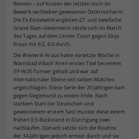
Rennen – auf Kosten der letzten noch im
Dieser Wert speichert Ihre Consent-
Bewerb verblieben gewesenen Österreicherin.
Einstellungen. Unter anderem eine
Die Ex-Einzelweltranglisten-27. und zweifache
zufällig generierte ID, für die
Grand-Slam-Gewinnerin setzte sich im Match
Zweck
historische Speicherung Ihrer
vorgenommen Einstellungen, falls der
des Tages auf dem Center Court gegen Sinja
Webseiten-Betreiber dies eingestellt
Kraus mit 6:2, 6:3 durch.
hat.
Die Wienerin Kraus hatte vorletzte Woche in
Warmbad Villach ihren ersten Titel bei einem
ITF-W25-Turnier geholt und war auf
internationaler Ebene seit sieben Matches
ungeschlagen. Diese Serie der 20-Jährigen kam
gegen Siegemund zu einem Ende. Nach
starkem Start der Deutschen und
gewonnenem erstem Satz musste diese einem
frühen 0:3-Rückstand in Durchgang zwei
nachlaufen. Danach setzte sich die Routine
der 34-Jährigen jedoch erneut durch und sie