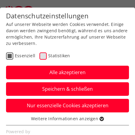
Zurück zur Newsübersicht
Datenschutzeinstellungen
Auf unserer Webseite werden Cookies verwendet. Einige
davon werden zwingend benötigt, während es uns andere
ermöglichen, Ihre Nutzererfahrung auf unserer Webseite
ITF Annenheim:
zu verbessern.
Erfolgslauf von Kraus im
Essenziell
Statistiken
Viertelfinale gestoppt
Alle akzeptieren
Die Deutsche Laura Siegemund ist für die
ÖTV-Zukunftshoffnung beim
Speichern & schließen
internationalen Damenturnier in Kärnten
zu stark.
Nur essenzielle Cookies akzeptieren
Verfasst von: Presseaussendung / Redaktion, 04.06.2022
Weitere Informationen anzeigen
Essenziell
Essenzielle Cookies werden für grundlegende
Powered by