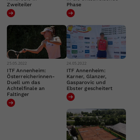
Zweiteiler
Phase
25.05.2022
24.05.2022
ITF Annenheim:
ITF Annenheim:
Österreicherinnen-
Karner, Glanzer,
Duell um das
Gasparovic und
Achtelfinale an
Ebster gescheitert
Faltinger