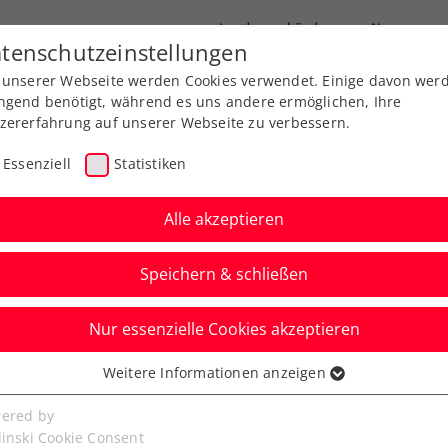
Landesverbände
News
tenschutzeinstellungen
 unserer Webseite werden Cookies verwendet. Einige davon wer
port
Ausbildung
Services
Über uns
ngend benötigt, während es uns andere ermöglichen, Ihre
zererfahrung auf unserer Webseite zu verbessern.
Essenziell
Statistiken
Alle akzeptieren
Speichern & schließen
Nur essenzielle Cookies akzeptieren
: Paszek trotz
Weitere Informationen anzeigen
ssenziell
inal-Aus zurück unter
senzielle Cookies werden für grundlegende Funktionen der
ered by
bseite benötigt. Dadurch ist gewährleistet, dass die Webseite
linski Cookie Consent