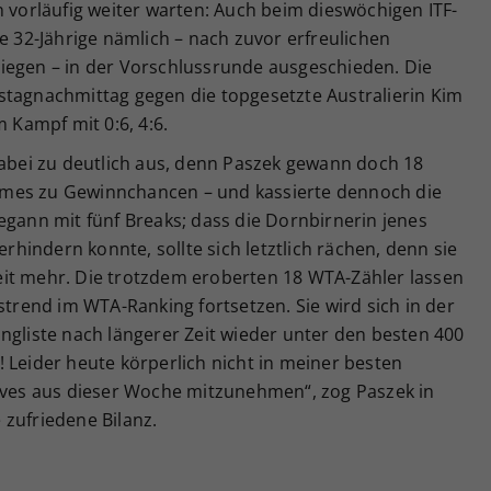
n vorläufig weiter warten: Auch beim dieswöchigen ITF-
ie 32-Jährige nämlich – nach zuvor erfreulichen
iegen – in der Vorschlussrunde ausgeschieden. Die
stagnachmittag gegen die topgesetzte Australierin Kim
m Kampf mit 0:6, 4:6.
dabei zu deutlich aus, denn Paszek gewann doch 18
mes zu Gewinnchancen – und kassierte dennoch die
egann mit fünf Breaks; dass die Dornbirnerin jenes
erhindern konnte, sollte sich letztlich rächen, denn sie
it mehr. Die trotzdem eroberten 18 WTA-Zähler lassen
strend im WTA-Ranking fortsetzen. Sie wird sich in der
ngliste nach längerer Zeit wieder unter den besten 400
 Leider heute körperlich nicht in meiner besten
tives aus dieser Woche mitzunehmen“, zog Paszek in
 zufriedene Bilanz.