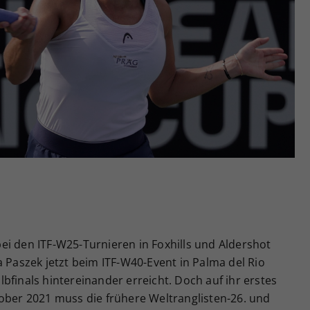
Zweck
generierte ID, für die historische Speicherung
Ihrer vorgenommen Einstellungen, falls der
Webseiten-Betreiber dies eingestellt hat.
ei den ITF-W25-Turnieren in Foxhills und Aldershot
a Paszek jetzt beim ITF-W40-Event in Palma del Rio
bfinals hintereinander erreicht. Doch auf ihr erstes
tober 2021 muss die frühere Weltranglisten-26. und