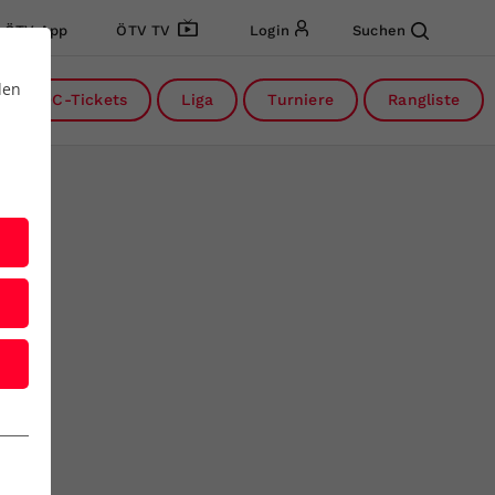
ÖTV App
ÖTV TV
Login
Suchen
den
DC-Tickets
Liga
Turniere
Rangliste