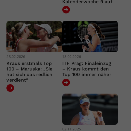
Kalenderwoche 9 auf
23.02.2026
18.02.2026
Kraus erstmals Top
ITF Prag: Finaleinzug
100 – Maruska: „Sie
– Kraus kommt den
hat sich das redlich
Top 100 immer näher
verdient“
02.11.2025