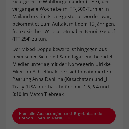
siebtgereihte Wahlburgenländer (ITF 7), der
vergangene Woche beim ITF-J500-Turnier in
Mailand erst im Finale gestoppt worden war,
bekommt es zum Auftakt mit dem 15-jährigen,
französischen Wildcard-Inhaber Benoit Geldof
(ITF 284) zu tun.
Der Mixed-Doppelbewerb ist hingegen aus
heimischer Sicht seit Samstagabend beendet.
Miedler unterlag mit der Norwegerin Ulrikke
Eikeri im Achtelfinale der siebtpositionierten
Paarung Anna Danilina (Kasachstan) und JJ
Tracy (USA) nur hauchdünn mit 1:6, 6:4 und
8:10 im Match Tiebreak.
Hier alle Auslosungen und Ergebnisse der
French Open in Paris.