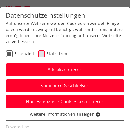
Zurück zur Newsübersicht
Datenschutzeinstellungen
Auf unserer Webseite werden Cookies verwendet. Einige
davon werden zwingend benötigt, während es uns andere
ermöglichen, Ihre Nutzererfahrung auf unserer Webseite
zu verbessern.
ATP
WTA
Turniere
Essenziell
Statistiken
French Open: Potapova
nimmt sensationell
Alle akzeptieren
Titelverteidigerin Gauff
Speichern & schließen
raus
Nur essenzielle Cookies akzeptieren
Das ÖTV-Ass kämpft sich in Paris zum
zweiten Mal ins Achtelfinale eines Grand-
Weitere Informationen anzeigen
Essenziell
Slam-Turniers.
Essenzielle Cookies werden für grundlegende
Powered by