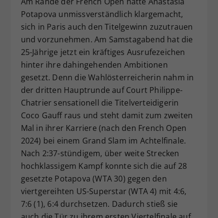
Am Rande der French Open hatte Anastasia
Dieser Wert speichert Ihre Consent-
Potapova unmissverständlich klargemacht,
Einstellungen. Unter anderem eine
sich in Paris auch den Titelgewinn zuzutrauen
zufällig generierte ID, für die
und vorzunehmen. Am Samstagabend hat die
Zweck
historische Speicherung Ihrer
25-Jährige jetzt ein kräftiges Ausrufezeichen
vorgenommen Einstellungen, falls der
hinter ihre dahingehenden Ambitionen
Webseiten-Betreiber dies eingestellt
hat.
gesetzt. Denn die Wahlösterreicherin nahm in
der dritten Hauptrunde auf Court Philippe-
Chatrier sensationell die Titelverteidigerin
Coco Gauff raus und steht damit zum zweiten
Mal in ihrer Karriere (nach den French Open
2024) bei einem Grand Slam im Achtelfinale.
Nach 2:37-stündigem, über weite Strecken
hochklassigem Kampf konnte sich die auf 28
gesetzte Potapova (WTA 30) gegen den
viertgereihten US-Superstar (WTA 4) mit 4:6,
7:6 (1), 6:4 durchsetzen. Dadurch stieß sie
auch die Tür zu ihrem ersten Viertelfinale auf