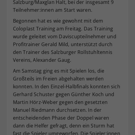
Salzburg/Maxglan Halt, bei der insgesamt 9
Dieser Wert speichert Ihre Consent-
Teilnehmer:innen am Start waren.
Einstellungen. Unter anderem eine
zufällig generierte ID, für die
Begonnen hat es wie gewohnt mit dem
Zweck
historische Speicherung Ihrer
Coloplast Training am Freitag. Das Training
vorgenommen Einstellungen, falls der
wurde geleitet vom Daviscupteilnehmer und
Webseiten-Betreiber dies eingestellt
Profitrainer Gerald Mild, unterstützt durch
hat.
den Trainer des Salzburger Rollstuhltennis
Vereins, Alexander Gaug.
Am Samstag ging es mit Spielen los, die
Großteils im Freien abgehalten werden
konnten. In den Einzel-Halbfinals konnten sich
Gerhard Schuster gegen Günther Koch und
Martin Hörz-Weber gegen den gesetzten
Manuel Riedmann durchsetzen. In der
entscheidenden Phase der Doppel waren
dann die Helfer gefragt, denn ein Sturm hat
fast die Spieler umgeworfen. Die Spieler:innen