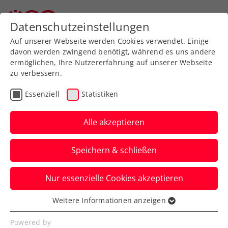
Zurück zur Newsübersicht
Datenschutzeinstellungen
Auf unserer Webseite werden Cookies verwendet. Einige
davon werden zwingend benötigt, während es uns andere
ermöglichen, Ihre Nutzererfahrung auf unserer Webseite
zu verbessern.
Rollstuhltennis
Inklusion
Turniere
Essenziell
Statistiken
Dritte Station der WTTA-
Turnierserie
Alle akzeptieren
Bei launischem Wetter holte sich Martin
Speichern & schließen
Hörz-Weber das Double in Salzburg.
Nur essenzielle Cookies akzeptieren
Verfasst von: Werner Tinkhauser, 28.08.2023
Weitere Informationen anzeigen
Essenziell
Essenzielle Cookies werden für grundlegende
Powered by