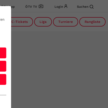
ÖTV App
ÖTV TV
Login
Suchen
den
DC-Tickets
Liga
Turniere
Rangliste