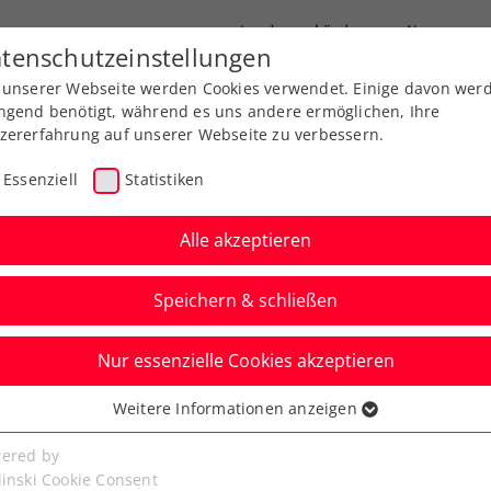
Landesverbände
News
tenschutzeinstellungen
 unserer Webseite werden Cookies verwendet. Einige davon wer
port
Ausbildung
Services
Über uns
ngend benötigt, während es uns andere ermöglichen, Ihre
zererfahrung auf unserer Webseite zu verbessern.
Essenziell
Statistiken
Alle akzeptieren
Speichern & schließen
ere
Nur essenzielle Cookies akzeptieren
by Coloplast: Lotz
Weitere Informationen anzeigen
ssenziell
rennen für Spannung
senzielle Cookies werden für grundlegende Funktionen der
ered by
bseite benötigt. Dadurch ist gewährleistet, dass die Webseite
linski Cookie Consent