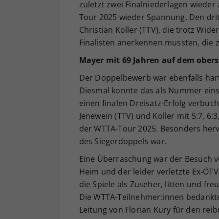
zuletzt zwei Finalniederlagen wied
Tour 2025 wieder Spannung. Den dri
Christian Koller (TTV), die trotz Wid
Finalisten anerkennen mussten, die z
Mayer mit 69 Jahren auf dem obers
Der Doppelbewerb war ebenfalls har
Diesmal konnte das als Nummer eins
einen finalen Dreisatz-Erfolg verbuc
Jenewein (TTV) und Koller mit 5:7, 6:3
der WTTA-Tour 2025. Besonders hervor
des Siegerdoppels war.
Eine Überraschung war der Besuch v
Heim und der leider verletzte Ex-ÖT
die Spiele als Zuseher, litten und fre
Die WTTA-Teilnehmer:innen bedankten
Leitung von Florian Kury für den reib