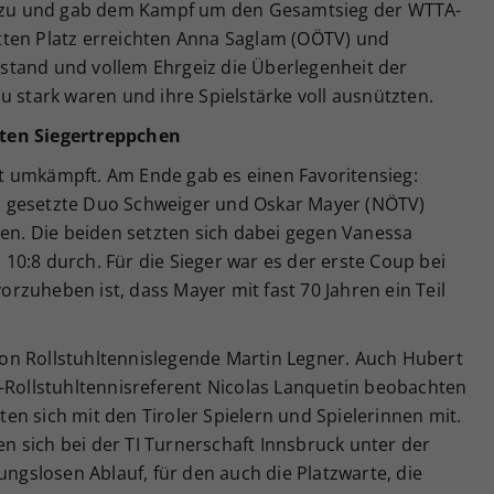
er zu und gab dem Kampf um den Gesamtsieg der WTTA-
tten Platz erreichten Anna Saglam (OÖTV) und
erstand und vollem Ehrgeiz die Überlegenheit der
u stark waren und ihre Spielstärke voll ausnützten.
ten Siegertreppchen
t umkämpft. Am Ende gab es einen Favoritensieg:
 gesetzte Duo Schweiger und Oskar Mayer (NÖTV)
hen. Die beiden setzten sich dabei gegen Vanessa
, 10:8 durch. Für die Sieger war es der erste Coup bei
zuheben ist, dass Mayer mit fast 70 Jahren ein Teil
on Rollstuhltennislegende Martin Legner. Auch Hubert
V-Rollstuhltennisreferent Nicolas Lanquetin beobachten
uten sich mit den Tiroler Spielern und Spielerinnen mit.
 sich bei der TI Turnerschaft Innsbruck unter der
ungslosen Ablauf, für den auch die Platzwarte, die