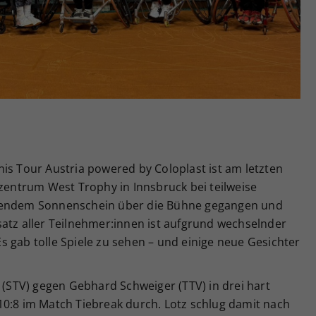
Zweck
generierte ID, für die historische Speicherung
Ihrer vorgenommen Einstellungen, falls der
Webseiten-Betreiber dies eingestellt hat.
is Tour Austria powered by Coloplast ist am letzten
ntrum West Trophy in Innsbruck bei teilweise
hlendem Sonnenschein über die Bühne gegangen und
satz aller Teilnehmer:innen ist aufgrund wechselnder
 gab tolle Spiele zu sehen – und einige neue Gesichter
z (STV) gegen Gebhard Schweiger (TTV) in drei hart
10:8 im Match Tiebreak durch. Lotz schlug damit nach