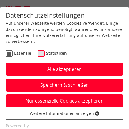
Zurück zur Newsübersicht
Datenschutzeinstellungen
Auf unserer Webseite werden Cookies verwendet. Einige
davon werden zwingend benötigt, während es uns andere
ermöglichen, Ihre Nutzererfahrung auf unserer Webseite
zu verbessern.
Rollstuhltennis
Inklusion
Turniere
Essenziell
Statistiken
WTTA powered by
Coloplast 2025
Alle akzeptieren
erfolgreich gestartet
Speichern & schließen
Österreichs Rollstuhltennisasse schlagen
Nur essenzielle Cookies akzeptieren
vom 16. bis 18. Mai im ÖTV-
Leistungszentrum Südstadt auf.
Weitere Informationen anzeigen
Essenziell
Verfasst von: Presseaussendung / ChatGPT / Redaktion,
Essenzielle Cookies werden für grundlegende
Powered by
22.05.2025