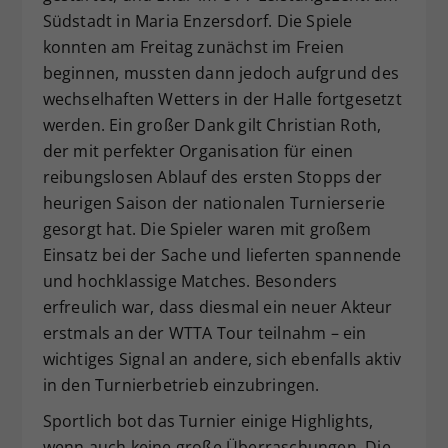
Südstadt in Maria Enzersdorf. Die Spiele
Dieser Wert speichert Ihre Consent-
konnten am Freitag zunächst im Freien
Einstellungen. Unter anderem eine
zufällig generierte ID, für die
beginnen, mussten dann jedoch aufgrund des
Zweck
historische Speicherung Ihrer
wechselhaften Wetters in der Halle fortgesetzt
vorgenommen Einstellungen, falls der
werden. Ein großer Dank gilt Christian Roth,
Webseiten-Betreiber dies eingestellt
der mit perfekter Organisation für einen
hat.
reibungslosen Ablauf des ersten Stopps der
heurigen Saison der nationalen Turnierserie
gesorgt hat. Die Spieler waren mit großem
Einsatz bei der Sache und lieferten spannende
und hochklassige Matches. Besonders
erfreulich war, dass diesmal ein neuer Akteur
erstmals an der WTTA Tour teilnahm – ein
wichtiges Signal an andere, sich ebenfalls aktiv
in den Turnierbetrieb einzubringen.
Sportlich bot das Turnier einige Highlights,
wenn auch keine große Überraschungen. Die