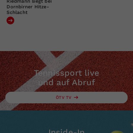
Riedmann siegt bei
Dornbirner Hitze-
Schlacht
Tennissport live
und auf Abruf
ÖTV TV
Inside-In