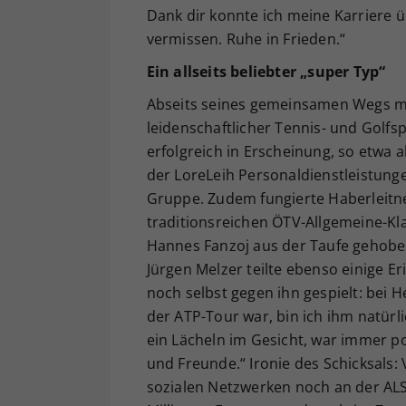
Dank dir konnte ich meine Karriere ü
vermissen. Ruhe in Frieden.“
Ein allseits beliebter „super Typ“
Abseits seines gemeinsamen Wegs mit
leidenschaftlicher Tennis- und Golfs
erfolgreich in Erscheinung, so etwa
der LoreLeih Personaldienstleistun
Gruppe. Zudem fungierte Haberleitner 
traditionsreichen ÖTV-Allgemeine-Klas
Hannes Fanzoj aus der Taufe gehoben
Jürgen Melzer teilte ebenso einige E
noch selbst gegen ihn gespielt: bei H
der ATP-Tour war, bin ich ihm natürl
ein Lächeln im Gesicht, war immer pos
und Freunde.“ Ironie des Schicksals:
sozialen Netzwerken noch an der AL