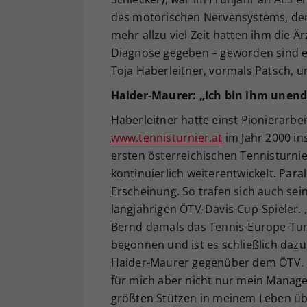
des motorischen Nervensystems, dere
mehr allzu viel Zeit hatten ihm die Ä
Diagnose gegeben – geworden sind es
Toja Haberleitner, vormals Patsch, u
Haider-Maurer: „Ich bin ihm unend
Haberleitner hatte einst Pionierarb
www.tennisturnier.at
im Jahr 2000 in
ersten österreichischen Tennisturni
kontinuierlich weiterentwickelt. Para
Erscheinung. So trafen sich auch se
langjährigen ÖTV-Davis-Cup-Spieler. 
Bernd damals das Tennis-Europe-Turni
begonnen und ist es schließlich da
Haider-Maurer gegenüber dem ÖTV. „E
für mich aber nicht nur mein Manage
größten Stützen in meinem Leben üb