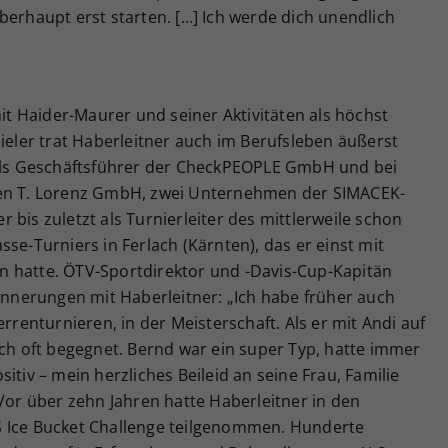
berhaupt erst starten. […] Ich werde dich unendlich
 Haider-Maurer und seiner Aktivitäten als höchst
pieler trat Haberleitner auch im Berufsleben äußerst
 als Geschäftsführer der CheckPEOPLE GmbH und bei
gen T. Lorenz GmbH, zwei Unternehmen der SIMACEK-
bis zuletzt als Turnierleiter des mittlerweile schon
se-Turniers in Ferlach (Kärnten), das er einst mit
 hatte. ÖTV-Sportdirektor und -Davis-Cup-Kapitän
rinnerungen mit Haberleitner: „Ich habe früher auch
errenturnieren, in der Meisterschaft. Als er mit Andi auf
ich oft begegnet. Bernd war ein super Typ, hatte immer
itiv – mein herzliches Beileid an seine Frau, Familie
 Vor über zehn Jahren hatte Haberleitner in den
S Ice Bucket Challenge teilgenommen. Hunderte