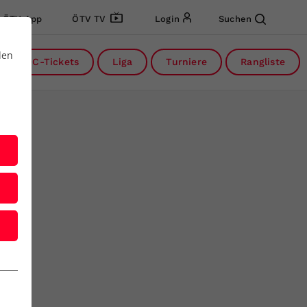
ÖTV App
ÖTV TV
Login
Suchen
den
DC-Tickets
Liga
Turniere
Rangliste