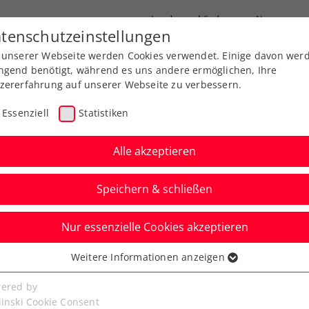
Landesverbände
News
tenschutzeinstellungen
 unserer Webseite werden Cookies verwendet. Einige davon wer
port
Ausbildung
Services
Über uns
ngend benötigt, während es uns andere ermöglichen, Ihre
zererfahrung auf unserer Webseite zu verbessern.
Essenziell
Statistiken
Alle akzeptieren
Speichern & schließen
bands-Info
Senioren
ATP
ITF
Nur essenzielle Cookies akzeptieren
e Tennisszene trauern
Weitere Informationen anzeigen
ssenziell
leitner (55)
senzielle Cookies werden für grundlegende Funktionen der
ered by
bseite benötigt. Dadurch ist gewährleistet, dass die Webseite
linski Cookie Consent