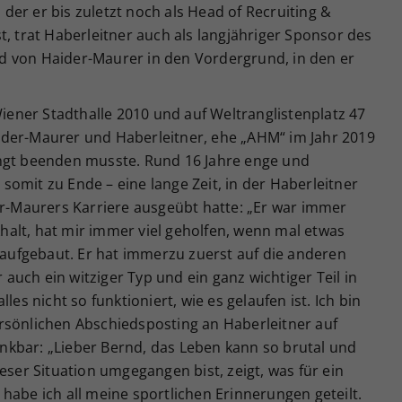
er er bis zuletzt noch als Head of Recruiting &
t, trat Haberleitner auch als langjähriger Sponsor des
d von Haider-Maurer in den Vordergrund, in den er
Wiener Stadthalle 2010 und auf Weltranglistenplatz 47
ider-Maurer und Haberleitner, ehe „AHM“ im Jahr 2019
ingt beenden musste. Rund 16 Jahre enge und
omit zu Ende – eine lange Zeit, in der Haberleitner
er-Maurers Karriere ausgeübt hatte: „Er war immer
ckhalt, hat mir immer viel geholfen, wenn mal etwas
s aufgebaut. Er hat immerzu zuerst auf die anderen
r auch ein witziger Typ und ein ganz wichtiger Teil in
les nicht so funktioniert, wie es gelaufen ist. Ich bin
rsönlichen Abschiedsposting an Haberleitner auf
kbar: „Lieber Bernd, das Leben kann so brutal und
eser Situation umgegangen bist, zeigt, was für ein
habe ich all meine sportlichen Erinnerungen geteilt.