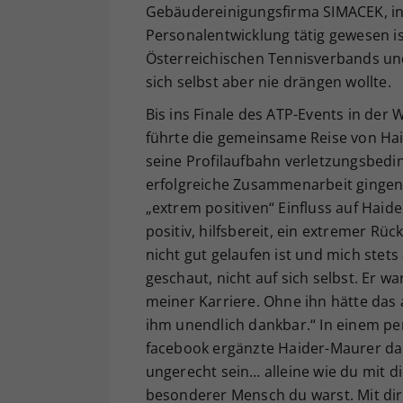
Gebäudereinigungsfirma SIMACEK, in d
Personalentwicklung tätig gewesen is
Österreichischen Tennisverbands un
sich selbst aber nie drängen wollte.
Bis ins Finale des ATP-Events in der 
führte die gemeinsame Reise von Ha
seine Profilaufbahn verletzungsbed
erfolgreiche Zusammenarbeit gingen s
„extrem positiven“ Einfluss auf Haid
positiv, hilfsbereit, ein extremer Rü
nicht gut gelaufen ist und mich stet
geschaut, nicht auf sich selbst. Er wa
meiner Karriere. Ohne ihn hätte das al
ihm unendlich dankbar.“ In einem pe
facebook ergänzte Haider-Maurer dan
ungerecht sein… alleine wie du mit di
besonderer Mensch du warst. Mit dir 