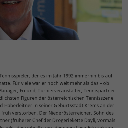
Zweck
generierte ID, für die historische Speicherung
Ihrer vorgenommen Einstellungen, falls der
Webseiten-Betreiber dies eingestellt hat.
Tennisspieler, der es im Jahr 1992 immerhin bis auf
atte. Für viele war er noch weit mehr als das – ob
 Manager, Freund, Turnierveranstalter, Tennispartner
dlichsten Figuren der österreichischen Tennisszene.
 Haberleitner in seiner Geburtsstadt Krems an der
zu früh verstorben. Der Niederösterreicher, Sohn des
ner (früherer Chef der Drogeriekette Dayli, vormals
rkrankt, der unheilbaren, degenerativen Erkrankung