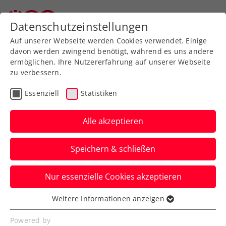
Zurück zur Newsübersicht
Datenschutzeinstellungen
Auf unserer Webseite werden Cookies verwendet. Einige
davon werden zwingend benötigt, während es uns andere
ermöglichen, Ihre Nutzererfahrung auf unserer Webseite
zu verbessern.
Verbands-Info
Salzburg
Essenziell
Statistiken
Peter Graski – ein
Nachruf
Alle akzeptieren
Der gebürtige Wiener war 18 Jahre lang
Speichern & schließen
STV-Präsident und sechs Jahre lang ÖTV-
Vizepräsident.
Nur essenzielle Cookies akzeptieren
Verfasst von: Redaktion, 16.05.2025
Weitere Informationen anzeigen
Essenziell
Essenzielle Cookies werden für grundlegende
Powered by