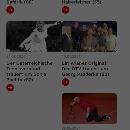
Safárik (86)
Haberleitner (55)
21.08.2024
19.07.2024
Der Österreichische
Ein Wiener Original:
Tennisverband
Der ÖTV trauert um
trauert um Sonja
Georg Pazderka (82)
Pachta (83)
29.06.2024