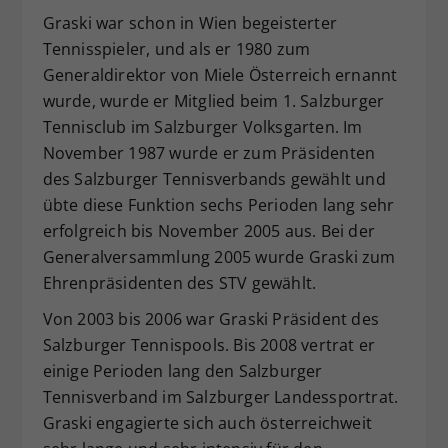
Graski war schon in Wien begeisterter
Dieser Wert speichert Ihre Consent-
Einstellungen. Unter anderem eine
Tennisspieler, und als er 1980 zum
zufällig generierte ID, für die
Generaldirektor von Miele Österreich ernannt
Zweck
historische Speicherung Ihrer
wurde, wurde er Mitglied beim 1. Salzburger
vorgenommen Einstellungen, falls der
Tennisclub im Salzburger Volksgarten. Im
Webseiten-Betreiber dies eingestellt
November 1987 wurde er zum Präsidenten
hat.
des Salzburger Tennisverbands gewählt und
übte diese Funktion sechs Perioden lang sehr
erfolgreich bis November 2005 aus. Bei der
Generalversammlung 2005 wurde Graski zum
Ehrenpräsidenten des STV gewählt.
Von 2003 bis 2006 war Graski Präsident des
Salzburger Tennispools. Bis 2008 vertrat er
einige Perioden lang den Salzburger
Tennisverband im Salzburger Landessportrat.
Graski engagierte sich auch österreichweit