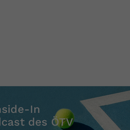
nside-In
dcast des ÖTV