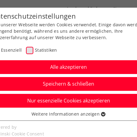
Landesverbände
News
tenschutzeinstellungen
 unserer Webseite werden Cookies verwendet. Einige davon wer
port
Ausbildung
Services
Über uns
ngend benötigt, während es uns andere ermöglichen, Ihre
zererfahrung auf unserer Webseite zu verbessern.
Essenziell
Statistiken
Alle akzeptieren
Speichern & schließen
Nur essenzielle Cookies akzeptieren
r-Maurer muss die
Weitere Informationen anzeigen
ssenziell
en
senzielle Cookies werden für grundlegende Funktionen der
ered by
bseite benötigt. Dadurch ist gewährleistet, dass die Webseite
linski Cookie Consent