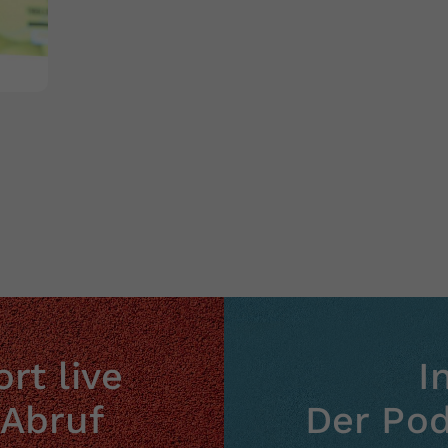
rt live
I
 Abruf
Der Po