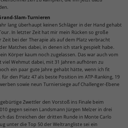
den.
 Grand-Slam-Turnieren
Jahr lang überhaupt keinen Schläger in der Hand gehabt
our. In letzter Zeit hat mir mein Rücken so große
 Zeit bei der Therapie als auf dem Platz verbracht
er Matches dabei, in denen ich stark gespielt habe.
 mein Körper kaum noch zugelassen. Das war auch vom
st viel Wehmut dabei, mit 31 Jahren aufhören zu
och ein paar gute Jahre gehabt hätte, wenn ich fit
für den Platz 47 als beste Position im ATP-Ranking, 19
erben sowie neun Turniersiege auf Challenger-Ebene
 gebürtige Zwettler den Vorstoß ins Finale beim
 2010 gegen seinen Landsmann Jürgen Melzer in drei
h das Erreichen der dritten Runde in Monte Carlo
 unter die Top 50 der Weltrangliste sei ein