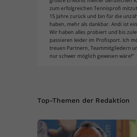
größte Erlebnis meiner beruflichen K
zum erfolgreichen Tennisprofi mitzut
15 Jahre zurück und bin für die unz
haben, mehr als dankbar. Andi ist ei
Wir haben alles probiert und bis zul
passieren leider im Profisport. Ich m
treuen Partnern, Teammitgliedern un
nur schwer möglich gewesen wäre!“
Top-Themen der Redaktion