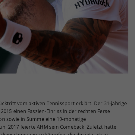
Zweck
generierte ID, für die historische Speicherung
Ihrer vorgenommen Einstellungen, falls der
Webseiten-Betreiber dies eingestellt hat.
ktritt vom aktiven Tennissport erklärt. Der 31-jährige
2015 einen Faszien-Einriss in der rechten Ferse
ation sowie in Summe eine 19-monatige
uni 2017 feierte AHM sein Comeback. Zuletzt hatte
ckenschmerzen zu kämpfen, die ihn jetzt dazu