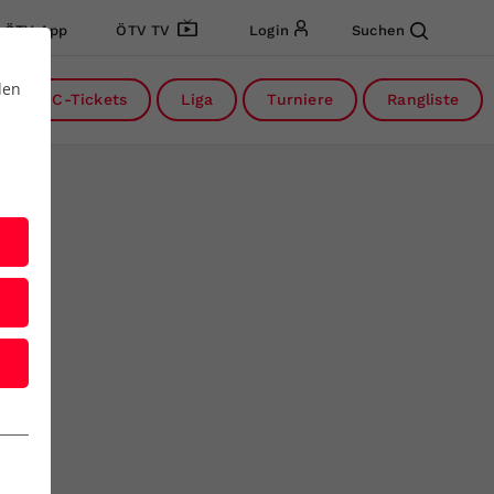
ÖTV App
ÖTV TV
Login
Suchen
den
DC-Tickets
Liga
Turniere
Rangliste