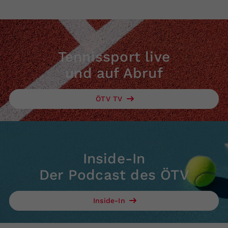
Tennissport live
und auf Abruf
ÖTV TV
Inside-In
Der Podcast des ÖTV
Inside-In