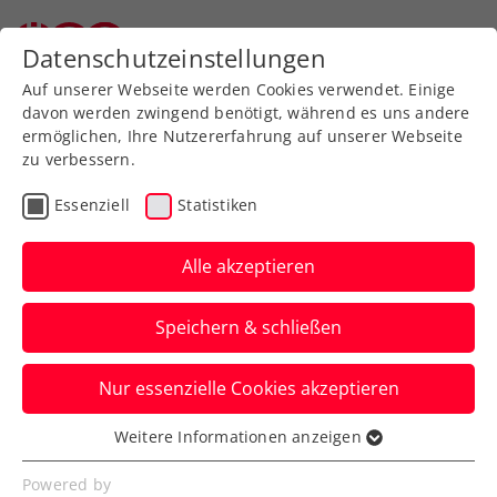
Zurück zur Newsübersicht
Datenschutzeinstellungen
Auf unserer Webseite werden Cookies verwendet. Einige
davon werden zwingend benötigt, während es uns andere
ermöglichen, Ihre Nutzererfahrung auf unserer Webseite
zu verbessern.
Turniere
ATP
Essenziell
Statistiken
ATP Estoril:
Erfolgserlebnis für Thiem
Alle akzeptieren
bei Rückkehr auf die Tour
Speichern & schließen
Im Achtelfinale des Sandplatzturniers in
Nur essenzielle Cookies akzeptieren
Portugal erwartet ihn damit ein alter
Bekannter.
Weitere Informationen anzeigen
Essenziell
Verfasst von: Manuel Wachta, 01.04.2024
Essenzielle Cookies werden für grundlegende
Powered by