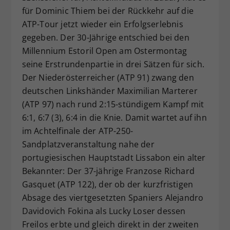
für Dominic Thiem bei der Rückkehr auf die
Dieser Wert speichert Ihre Consent-
ATP-Tour jetzt wieder ein Erfolgserlebnis
Einstellungen. Unter anderem eine
zufällig generierte ID, für die
gegeben. Der 30-Jährige entschied bei den
Zweck
historische Speicherung Ihrer
Millennium Estoril Open am Ostermontag
vorgenommen Einstellungen, falls der
seine Erstrundenpartie in drei Sätzen für sich.
Webseiten-Betreiber dies eingestellt
Der Niederösterreicher (ATP 91) zwang den
hat.
deutschen Linkshänder Maximilian Marterer
(ATP 97) nach rund 2:15-stündigem Kampf mit
6:1, 6:7 (3), 6:4 in die Knie. Damit wartet auf ihn
im Achtelfinale der ATP-250-
Sandplatzveranstaltung nahe der
portugiesischen Hauptstadt Lissabon ein alter
Bekannter: Der 37-jährige Franzose Richard
Gasquet (ATP 122), der ob der kurzfristigen
Absage des viertgesetzten Spaniers Alejandro
Davidovich Fokina als Lucky Loser dessen
Freilos erbte und gleich direkt in der zweiten