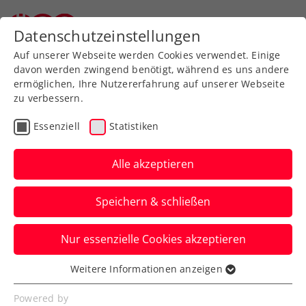
Zurück zur Newsübersicht
Datenschutzeinstellungen
Auf unserer Webseite werden Cookies verwendet. Einige
davon werden zwingend benötigt, während es uns andere
ermöglichen, Ihre Nutzererfahrung auf unserer Webseite
zu verbessern.
Turniere
ATP
Essenziell
Statistiken
ATP Shanghai:
Erler/Miedler stürmen in
Alle akzeptieren
57 Minuten ins
Speichern & schließen
Achtelfinale
Nur essenzielle Cookies akzeptieren
Das ÖTV-Davis-Cup-Doppel lässt in der
chinesischen Metropole zum Auftakt
Weitere Informationen anzeigen
Essenziell
nichts anbrennen.
Essenzielle Cookies werden für grundlegende
Powered by