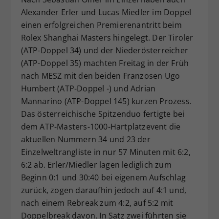
Alexander Erler und Lucas Miedler im Doppel
Dieser Wert speichert Ihre Consent-
Einstellungen. Unter anderem eine
einen erfolgreichen Premierenantritt beim
zufällig generierte ID, für die
Rolex Shanghai Masters hingelegt. Der Tiroler
Zweck
historische Speicherung Ihrer
(ATP-Doppel 34) und der Niederösterreicher
vorgenommen Einstellungen, falls der
(ATP-Doppel 35) machten Freitag in der Früh
Webseiten-Betreiber dies eingestellt
nach MESZ mit den beiden Franzosen Ugo
hat.
Humbert (ATP-Doppel -) und Adrian
Mannarino (ATP-Doppel 145) kurzen Prozess.
Das österreichische Spitzenduo fertigte bei
dem ATP-Masters-1000-Hartplatzevent die
aktuellen Nummern 34 und 23 der
Einzelweltrangliste in nur 57 Minuten mit 6:2,
6:2 ab. Erler/Miedler lagen lediglich zum
Beginn 0:1 und 30:40 bei eigenem Aufschlag
zurück, zogen daraufhin jedoch auf 4:1 und,
nach einem Rebreak zum 4:2, auf 5:2 mit
Doppelbreak davon. In Satz zwei führten sie