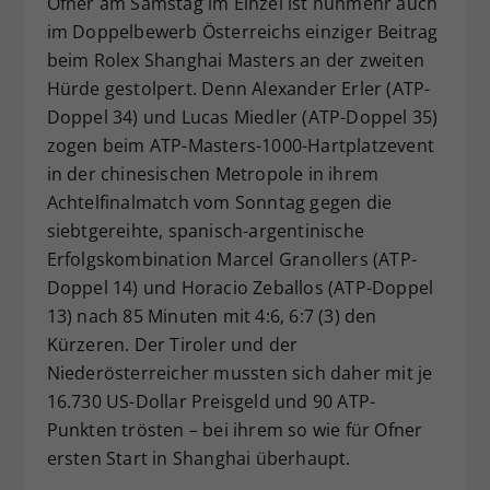
Ofner am Samstag im Einzel ist nunmehr auch
Dieser Wert speichert Ihre Consent-
im Doppelbewerb Österreichs einziger Beitrag
Einstellungen. Unter anderem eine
beim Rolex Shanghai Masters an der zweiten
zufällig generierte ID, für die
Hürde gestolpert. Denn Alexander Erler (ATP-
Zweck
historische Speicherung Ihrer
Doppel 34) und Lucas Miedler (ATP-Doppel 35)
vorgenommen Einstellungen, falls der
zogen beim ATP-Masters-1000-Hartplatzevent
Webseiten-Betreiber dies eingestellt
hat.
in der chinesischen Metropole in ihrem
Achtelfinalmatch vom Sonntag gegen die
siebtgereihte, spanisch-argentinische
Erfolgskombination Marcel Granollers (ATP-
Doppel 14) und Horacio Zeballos (ATP-Doppel
13) nach 85 Minuten mit 4:6, 6:7 (3) den
Kürzeren. Der Tiroler und der
Niederösterreicher mussten sich daher mit je
16.730 US-Dollar Preisgeld und 90 ATP-
Punkten trösten – bei ihrem so wie für Ofner
ersten Start in Shanghai überhaupt.