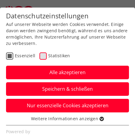
Zurück zur Newsübersicht
Datenschutzeinstellungen
Auf unserer Webseite werden Cookies verwendet. Einige
davon werden zwingend benötigt, während es uns andere
ermöglichen, Ihre Nutzererfahrung auf unserer Webseite
zu verbessern.
Turniere
ATP
Essenziell
Statistiken
ATP Shanghai:
Erler/Miedler-Debüt
Alle akzeptieren
endet ebenfalls in der
Speichern & schließen
zweiten Runde
Nur essenzielle Cookies akzeptieren
Das ÖTV-Davis-Cup-Doppel verliert in
China beim ATP-Millionenturnier nach
Weitere Informationen anzeigen
Essenziell
einem Auftaktsieg im Achtelfinale.
Essenzielle Cookies werden für grundlegende
Powered by