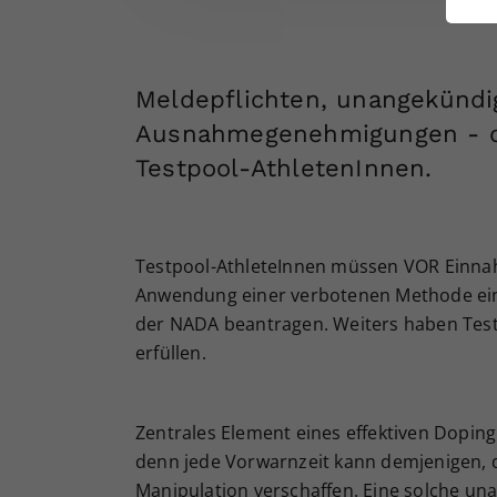
ei
Meldepflichten, unangekündi
S
Ausnahmegenehmigungen - di
Testpool-AthletenInnen.
Testpool-AthleteInnen müssen VOR Einn
Anwendung einer verbotenen Methode ei
der NADA beantragen. Weiters haben Test
erfüllen.
Zentrales Element eines effektiven Dopin
denn jede Vorwarnzeit kann demjenigen, d
Manipulation verschaffen. Eine solche un