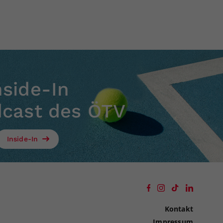
nside-In
dcast des ÖTV
Inside-In
Kontakt
Impressum