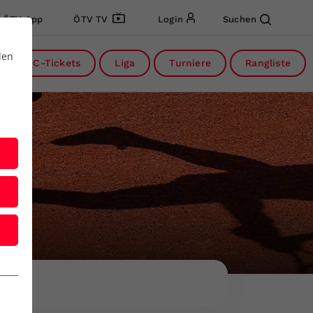
ÖTV App
ÖTV TV
Login
Suchen
den
DC-Tickets
Liga
Turniere
Rangliste