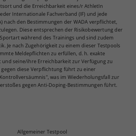
Zweck
generierte ID, für die historische Speicherung
ort und die Erreichbarkeit eines/r AthletIn
Ihrer vorgenommen Einstellungen, falls der
jeder Internationale Fachverband (IF) und jede
Webseiten-Betreiber dies eingestellt hat.
A) nach den Bestimmungen der WADA verpflichtet,
zulegen. Diese entsprechen der Risikobewertung der
n Sportart während des Trainings und sind zudem
ik. Je nach Zugehörigkeit zu einem dieser Testpools
timmte Meldepflichten zu erfüllen, d. h. exakte
 und seine/ihre Erreichbarkeit zur Verfügung zu
 gegen diese Verpflichtung führt zu einer
Kontrollversäumnis", was im Wiederholungsfall zur
 Verstoßes gegen Anti-Doping-Bestimmungen führt.
Allgemeiner Testpool