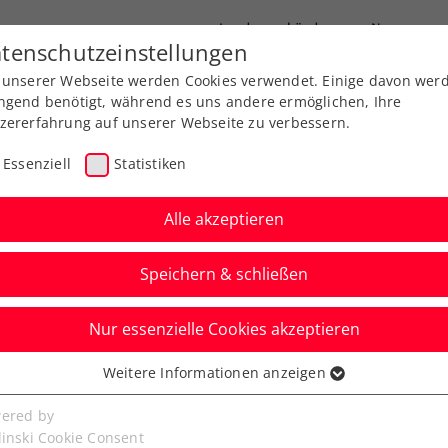
Landesverbände
News
tenschutzeinstellungen
 unserer Webseite werden Cookies verwendet. Einige davon wer
port
Ausbildung
Services
Über uns
ngend benötigt, während es uns andere ermöglichen, Ihre
zererfahrung auf unserer Webseite zu verbessern.
Essenziell
Statistiken
Alle akzeptieren
Testpool-AthletIn
Speichern & schließen
Nur essenzielle Cookies akzeptieren
Weitere Informationen anzeigen
ssenziell
l-AthletIn
Nicht-Testpool-AthletIn
senzielle Cookies werden für grundlegende Funktionen der
ered by
bseite benötigt. Dadurch ist gewährleistet, dass die Webseite
linski Cookie Consent