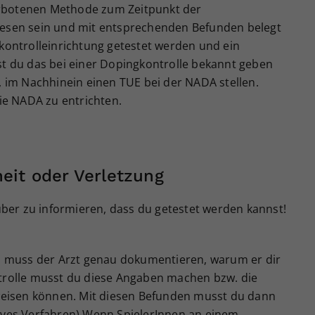
Zweck
generierte ID, für die historische Speicherung
erbotenen Methode zum Zeitpunkt der
Ihrer vorgenommen Einstellungen, falls der
ewesen sein und mit entsprechenden Befunden belegt
Webseiten-Betreiber dies eingestellt hat.
gkontrolleinrichtung getestet werden und ein
 du das bei einer Dopingkontrolle bekannt geben
s, im Nachhinein einen TUE bei der NADA stellen.
die NADA zu entrichten.
eit oder Verletzung
rüber zu informieren, dass du getestet werden kannst!
bt, muss der Arzt genau dokumentieren, warum er dir
ntrolle musst du diese Angaben machen bzw. die
eisen können. Mit diesen Befunden musst du dann
tives Verfahren).Wenn SpielerInnen an einem