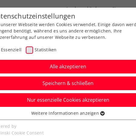
Landesverbände
News
tenschutzeinstellungen
 unserer Webseite werden Cookies verwendet. Einige davon wer
port
Ausbildung
Services
Über uns
ngend benötigt, während es uns andere ermöglichen, Ihre
zererfahrung auf unserer Webseite zu verbessern.
Essenziell
Statistiken
Alle akzeptieren
Nicht-Testpool-AthletIn
Speichern & schließen
Nur essenzielle Cookies akzeptieren
Weitere Informationen anzeigen
ssenziell
l-AthletIn
Nicht-Testpool-AthletIn
senzielle Cookies werden für grundlegende Funktionen der
ered by
bseite benötigt. Dadurch ist gewährleistet, dass die Webseite
linski Cookie Consent