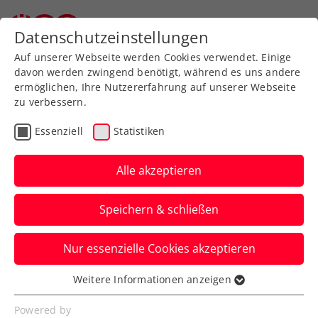
Datenschutzeinstellungen
Auf unserer Webseite werden Cookies verwendet. Einige
davon werden zwingend benötigt, während es uns andere
ermöglichen, Ihre Nutzererfahrung auf unserer Webseite
zu verbessern.
Future Pro Team OÖTV
Essenziell
Statistiken
Alle akzeptieren
Speichern & schließen
WTV/NÖTV
Nur essenzielle Cookies akzeptieren
Weitere Informationen anzeigen
Die Gruppe des
Essenziell
Oberösterreichischen
Essenzielle Cookies werden für grundlegende
Powered by