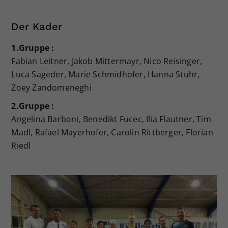
Dieser Wert speichert Ihre Consent-
Einstellungen. Unter anderem eine
Der Kader
zufällig generierte ID, für die
Zweck
historische Speicherung Ihrer
1.Gruppe :
vorgenommen Einstellungen, falls der
Fabian Leitner, Jakob Mittermayr, Nico Reisinger,
Webseiten-Betreiber dies eingestellt
Luca Sageder, Marie Schmidhofer, Hanna Stuhr,
hat.
Zoey Zandomeneghi
2.Gruppe :
Angelina Barboni, Benedikt Fucec, Ilia Flautner, Tim
Madl, Rafael Mayerhofer, Carolin Rittberger, Florian
Riedl