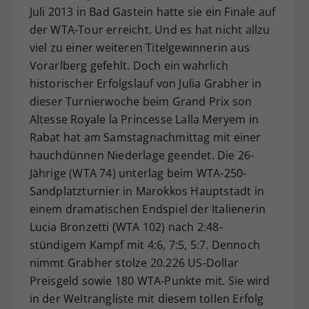
Juli 2013 in Bad Gastein hatte sie ein Finale auf
Dieser Wert speichert Ihre Consent-
der WTA-Tour erreicht. Und es hat nicht allzu
Einstellungen. Unter anderem eine
zufällig generierte ID, für die
viel zu einer weiteren Titelgewinnerin aus
Zweck
historische Speicherung Ihrer
Vorarlberg gefehlt. Doch ein wahrlich
vorgenommen Einstellungen, falls der
historischer Erfolgslauf von Julia Grabher in
Webseiten-Betreiber dies eingestellt
dieser Turnierwoche beim Grand Prix son
hat.
Altesse Royale la Princesse Lalla Meryem in
Rabat hat am Samstagnachmittag mit einer
hauchdünnen Niederlage geendet. Die 26-
Jährige (WTA 74) unterlag beim WTA-250-
Sandplatzturnier in Marokkos Hauptstadt in
einem dramatischen Endspiel der Italienerin
Lucia Bronzetti (WTA 102) nach 2:48-
stündigem Kampf mit 4:6, 7:5, 5:7. Dennoch
nimmt Grabher stolze 20.226 US-Dollar
Preisgeld sowie 180 WTA-Punkte mit. Sie wird
in der Weltrangliste mit diesem tollen Erfolg