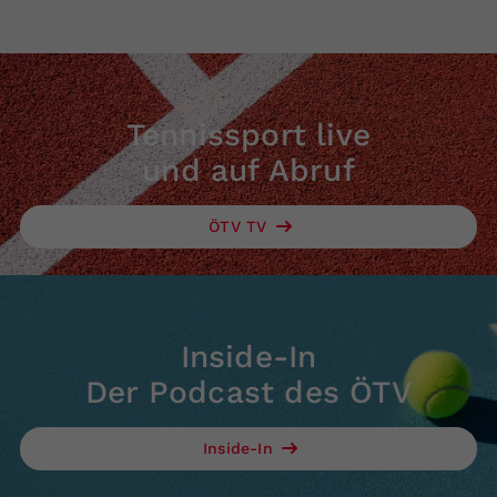
Tennissport live
und auf Abruf
ÖTV TV
Inside-In
Der Podcast des ÖTV
Inside-In