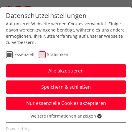
Zurück zur Newsübersicht
Datenschutzeinstellungen
Auf unserer Webseite werden Cookies verwendet. Einige
davon werden zwingend benötigt, während es uns andere
ermöglichen, Ihre Nutzererfahrung auf unserer Webseite
zu verbessern.
Turniere
WTA
Essenziell
Statistiken
WTA Rabat: Historischer
Erfolgslauf von Grabher
Alle akzeptieren
endet erst im Finale
Speichern & schließen
Österreichs Nummer eins verfehlt nach
Nur essenzielle Cookies akzeptieren
einem dramatischen Endspiel ihren
ersten WTA-Titel.
Weitere Informationen anzeigen
Essenziell
Verfasst von: Manuel Wachta, 27.05.2023
Essenzielle Cookies werden für grundlegende
Powered by