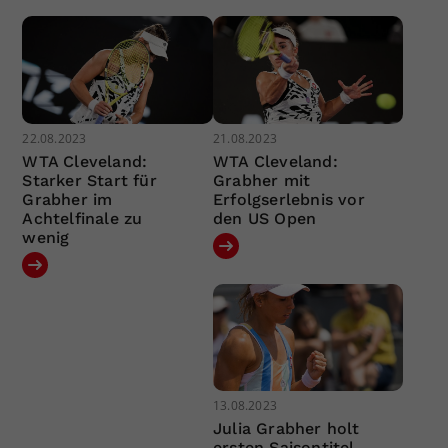
22.08.2023
21.08.2023
WTA Cleveland:
WTA Cleveland:
Starker Start für
Grabher mit
Grabher im
Erfolgserlebnis vor
Achtelfinale zu
den US Open
wenig
13.08.2023
Julia Grabher holt
ersten Saisontitel