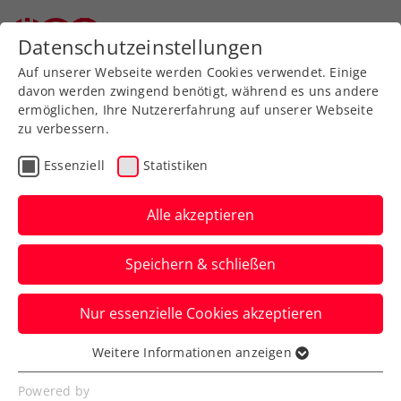
Zurück zur Newsübersicht
Datenschutzeinstellungen
Auf unserer Webseite werden Cookies verwendet. Einige
davon werden zwingend benötigt, während es uns andere
ermöglichen, Ihre Nutzererfahrung auf unserer Webseite
zu verbessern.
Turniere
WTA
Essenziell
Statistiken
Es geht wieder los:
Grabher startet
Alle akzeptieren
Comeback Ende März in
Speichern & schließen
Antalya
Nur essenzielle Cookies akzeptieren
Österreichs Topspielerin möchte in der
Türkei ab 25. März einen WTA-125-
Weitere Informationen anzeigen
Essenziell
Challenger bestreiten.
Essenzielle Cookies werden für grundlegende
Powered by