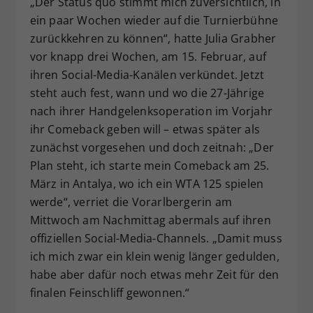
„Der Status quo stimmt mich zuversichtlich, in
Dieser Wert speichert Ihre Consent-
ein paar Wochen wieder auf die Turnierbühne
Einstellungen. Unter anderem eine
zurückkehren zu können“, hatte Julia Grabher
zufällig generierte ID, für die
vor knapp drei Wochen, am 15. Februar, auf
Zweck
historische Speicherung Ihrer
ihren Social-Media-Kanälen verkündet. Jetzt
vorgenommen Einstellungen, falls der
steht auch fest, wann und wo die 27-Jährige
Webseiten-Betreiber dies eingestellt
hat.
nach ihrer Handgelenksoperation im Vorjahr
ihr Comeback geben will – etwas später als
zunächst vorgesehen und doch zeitnah: „Der
Plan steht, ich starte mein Comeback am 25.
März in Antalya, wo ich ein WTA 125 spielen
werde“, verriet die Vorarlbergerin am
Mittwoch am Nachmittag abermals auf ihren
offiziellen Social-Media-Channels. „Damit muss
ich mich zwar ein klein wenig länger gedulden,
habe aber dafür noch etwas mehr Zeit für den
finalen Feinschliff gewonnen.“