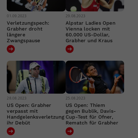
01.09.2023
29.08.2023
Verletzungspech:
Alpstar Ladies Open
Grabher droht
Vienna locken mit
längere
60.000 US-Dollar,
Zwangspause
Grabher und Kraus
28.08.2023
25.08.2023
US Open: Grabher
US Open: Thiem
verpasst mit
gegen Bublik, Davis-
Handgelenksverletzung
Cup-Test für Ofner,
ihr Debüt
Rematch für Grabher