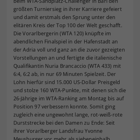
beim WTA-Sandplatz-Challenger in Bari den
Dieser Wert speichert Ihre Consent-
größten Turniersieg in ihrer Karriere gefeiert
Einstellungen. Unter anderem eine
und damit erstmals den Sprung unter den
zufällig generierte ID, für die
elitären Kreis der Top 100 der Welt geschafft.
Zweck
historische Speicherung Ihrer
Die Vorarlbergerin (WTA 120) knüpfte im
vorgenommen Einstellungen, falls der
abendlichen Finalspiel in der Hafenstadt an
Webseiten-Betreiber dies eingestellt
hat.
der Adria voll und ganz an die zuvor gezeigten
Vorstellungen an und fertigte die italienische
Qualifikantin Nuria Brancaccio (WTA 433) mit
6:4, 6:2 ab, in nur 69 Minuten Spielzeit. Der
Lohn hierfür sind 15.000 US-Dollar Preisgeld
und stolze 160 WTA-Punkte, mit denen sich die
26-Jährige im WTA-Ranking am Montag bis auf
Position 97 verbessern konnte. Somit ging
zugleich eine ungewohnt lange, rot-weiß-rote
Durststrecke bei den Damen zu Ende: Seit
ihrer Vorarlberger Landsfrau Yvonne
Meusburger vor mehr als siebeneinhalb