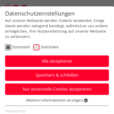
Zurück zur Newsübersicht
Datenschutzeinstellungen
Auf unserer Webseite werden Cookies verwendet. Einige
davon werden zwingend benötigt, während es uns andere
ermöglichen, Ihre Nutzererfahrung auf unserer Webseite
zu verbessern.
Turniere
Essenziell
Statistiken
WTA-Challenger Bari:
Sensationelle Grabher
Alle akzeptieren
mit größtem Karrieretitel
Speichern & schließen
erstmals Top 100
Nur essenzielle Cookies akzeptieren
Die ÖTV-Spitzenspielerin gibt sich im
Finale des 115.000-US-Dollar-Turniers in
Weitere Informationen anzeigen
Essenziell
Italien keine Blöße.
Essenzielle Cookies werden für grundlegende
Powered by