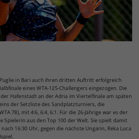
Zweck
generierte ID, für die historische Speicherung
Ihrer vorgenommen Einstellungen, falls der
Webseiten-Betreiber dies eingestellt hat.
uglie in Bari auch ihren dritten Auftritt erfolgreich
 Halbfinale eines WTA-125-Challengers eingezogen. Die
 der Hafenstadt an der Adria im Viertelfinale am späten
ns der Setzliste des Sandplatzturniers, die
 78), mit 4:6, 6:4, 6:1. Für die 26-Jährige war es der
e Spielerin aus den Top 100 der Welt. Sie spielt damit
nach 16:30 Uhr, gegen die nächste Ungarin, Reka Luca
spiel.