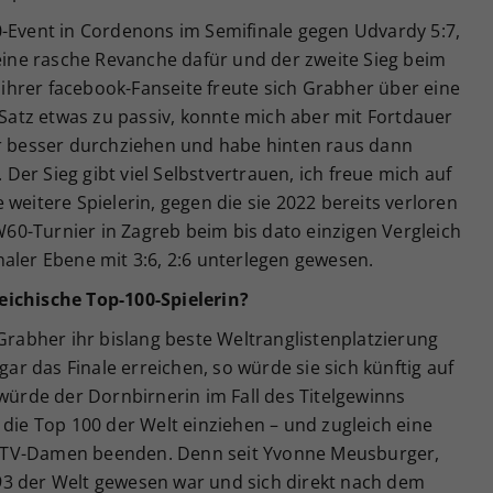
0-Event in Cordenons im Semifinale gegen Udvardy 5:7,
 eine rasche Revanche dafür und der zweite Sieg beim
f ihrer facebook-Fanseite freute sich Grabher über eine
n Satz etwas zu passiv, konnte mich aber mit Fortdauer
er besser durchziehen und habe hinten raus dann
er Sieg gibt viel Selbstvertrauen, ich freue mich auf
ne weitere Spielerin, gegen die sie 2022 bereits verloren
-W60-Turnier in Zagreb beim bis dato einzigen Vergleich
aler Ebene mit 3:6, 2:6 unterlegen gewesen.
eichische Top-100-Spielerin?
 Grabher ihr bislang beste Weltranglistenplatzierung
gar das Finale erreichen, so würde sie sich künftig auf
 würde der Dornbirnerin im Fall des Titelgewinns
 die Top 100 der Welt einziehen – und zugleich eine
ÖTV-Damen beenden. Denn seit Yvonne Meusburger,
93 der Welt gewesen war und sich direkt nach dem