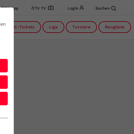
ÖTV App
ÖTV TV
Login
Suchen
den
DC-Tickets
Liga
Turniere
Rangliste