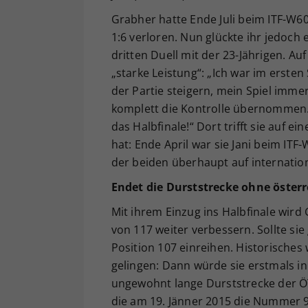
Grabher hatte Ende Juli beim ITF-W6
1:6 verloren. Nun glückte ihr jedoch
dritten Duell mit der 23-Jährigen. Au
„starke Leistung“: „Ich war im erste
der Partie steigern, mein Spiel imm
komplett die Kontrolle übernommen. D
das Halbfinale!“ Dort trifft sie auf ei
hat: Ende April war sie Jani beim ITF
der beiden überhaupt auf internation
Endet die Durststrecke ohne österr
Mit ihrem Einzug ins Halbfinale wird
von 117 weiter verbessern. Sollte sie 
Position 107 einreihen. Historisches
gelingen: Dann würde sie erstmals in
ungewohnt lange Durststrecke der 
die am 19. Jänner 2015 die Nummer 