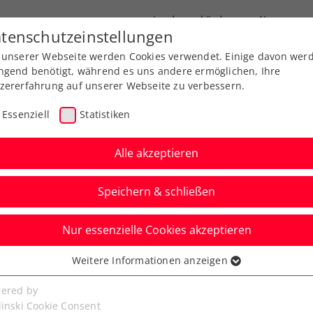
Landesverbände
News
tenschutzeinstellungen
 unserer Webseite werden Cookies verwendet. Einige davon wer
port
Ausbildung
Services
Über uns
ngend benötigt, während es uns andere ermöglichen, Ihre
zererfahrung auf unserer Webseite zu verbessern.
Essenziell
Statistiken
Alle akzeptieren
Speichern & schließen
Nur essenzielle Cookies akzeptieren
 Bari: Halbfinale –
Weitere Informationen anzeigen
ssenziell
 auch die Nummer 1
senzielle Cookies werden für grundlegende Funktionen der
ered by
bseite benötigt. Dadurch ist gewährleistet, dass die Webseite
linski Cookie Consent