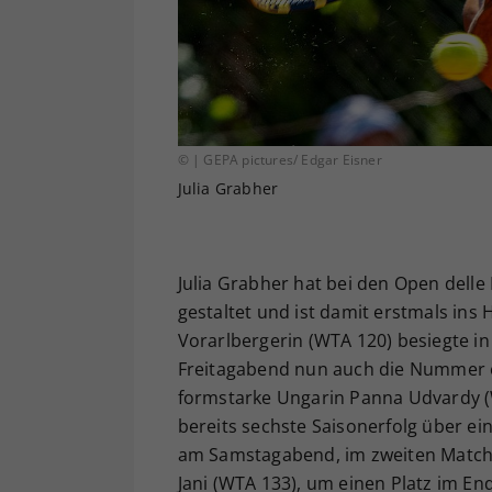
© | GEPA pictures/ Edgar Eisner
Julia Grabher
Julia Grabher hat bei den Open delle P
gestaltet und ist damit erstmals ins
Vorarlbergerin (WTA 120) besiegte in
Freitagabend nun auch die Nummer ei
formstarke Ungarin Panna Udvardy (WTA
bereits sechste Saisonerfolg über ein
am Samstagabend, im zweiten Match 
Jani (WTA 133), um einen Platz im End