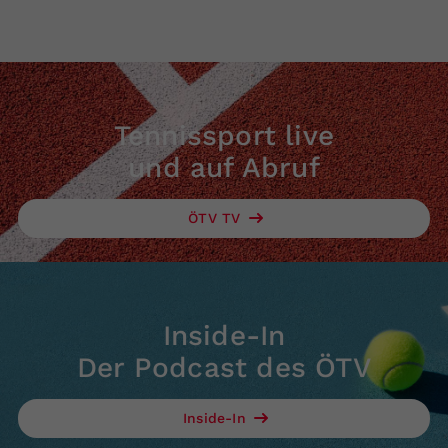
Tennissport live
und auf Abruf
ÖTV TV
Inside-In
Der Podcast des ÖTV
Inside-In