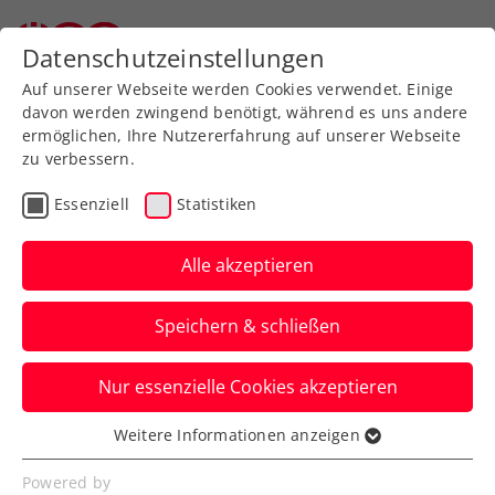
Zurück zur Newsübersicht
Datenschutzeinstellungen
Auf unserer Webseite werden Cookies verwendet. Einige
davon werden zwingend benötigt, während es uns andere
ermöglichen, Ihre Nutzererfahrung auf unserer Webseite
zu verbessern.
Turniere
Kids & Jugend
ITF
Essenziell
Statistiken
UTC Weißkirchen Junior
Open mit der
Alle akzeptieren
Qualifikation gestartet
Speichern & schließen
Seit dem 9. Juli und zumindest bis zum
Nur essenzielle Cookies akzeptieren
15. Juli schlägt die internationale
Topjugend U18 in Oberösterreich auf.
Weitere Informationen anzeigen
Essenziell
Verfasst von: Presseaussendung / Redaktion, 10.07.2023
Essenzielle Cookies werden für grundlegende
Powered by