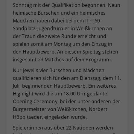
Sonntag mit der Qualifikation begonnen. Neun
Dieser Wert speichert Ihre Consent-
heimische Burschen und ein heimisches
Einstellungen. Unter anderem eine
zufällig generierte ID, für die
Mädchen haben dabei bei dem ITF-J60-
Zweck
historische Speicherung Ihrer
Sandplatz-Jugendturnier in Weißkirchen an
vorgenommen Einstellungen, falls der
der Traun die zweite Runde erreicht und
Webseiten-Betreiber dies eingestellt
spielen somit am Montag um den Einzug in
hat.
den Hauptbewerb. An diesem Spieltag stehen
insgesamt 23 Matches auf dem Programm.
Nur jeweils vier Burschen und Mädchen
qualifizieren sich für den am Dienstag, dem 11.
Juli, beginnenden Hauptbewerb. Ein weiteres
Highlight wird die um 18:00 Uhr geplante
Opening Ceremony, bei der unter anderen der
Bürgermeister von Weißkirchen, Norbert
Höpoltseder, eingeladen wurde.
Spieler:innen aus über 22 Nationen werden