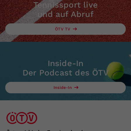
Tennissport live
und auf Abruf
ÖTV TV
Inside-In
Der Podcast des ÖTV
Inside-In