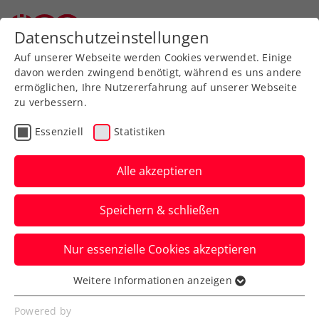
Zurück zur Newsübersicht
Datenschutzeinstellungen
Auf unserer Webseite werden Cookies verwendet. Einige
davon werden zwingend benötigt, während es uns andere
ermöglichen, Ihre Nutzererfahrung auf unserer Webseite
zu verbessern.
Turniere
Kids & Jugend
ITF
Essenziell
Statistiken
UTC Weißkirchen Junior
Open: Doppeltitel an
Alle akzeptieren
Lassacher/Navarro
Speichern & schließen
Die Einzelfinals am Sonntag müssen in
Nur essenzielle Cookies akzeptieren
Oberösterreich hingegen ohne rot-weiß-
rote Beteiligung auskommen.
Weitere Informationen anzeigen
Essenziell
Verfasst von: Presseaussendung / Redaktion, 13.07.2024
Essenzielle Cookies werden für grundlegende
Powered by