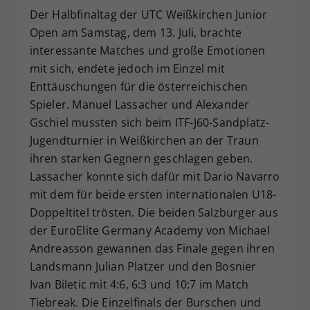
Der Halbfinaltag der UTC Weißkirchen Junior
Dieser Wert speichert Ihre Consent-
Open am Samstag, dem 13. Juli, brachte
Einstellungen. Unter anderem eine
zufällig generierte ID, für die
interessante Matches und große Emotionen
Zweck
historische Speicherung Ihrer
mit sich, endete jedoch im Einzel mit
vorgenommen Einstellungen, falls der
Enttäuschungen für die österreichischen
Webseiten-Betreiber dies eingestellt
Spieler. Manuel Lassacher und Alexander
hat.
Gschiel mussten sich beim ITF-J60-Sandplatz-
Jugendturnier in Weißkirchen an der Traun
ihren starken Gegnern geschlagen geben.
Lassacher konnte sich dafür mit Dario Navarro
mit dem für beide ersten internationalen U18-
Doppeltitel trösten. Die beiden Salzburger aus
der EuroElite Germany Academy von Michael
Andreasson gewannen das Finale gegen ihren
Landsmann Julian Platzer und den Bosnier
Ivan Biletic mit 4:6, 6:3 und 10:7 im Match
Tiebreak. Die Einzelfinals der Burschen und