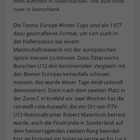
ihren Auftritten in Großbritannien. Und auch schon
Dieser Wert speichert Ihre Consent-
zuvor in Deutschland.
Einstellungen. Unter anderem eine
zufällig generierte ID, für die
Die Tennis Europe Winter Cups sind ein 1977
Zweck
historische Speicherung Ihrer
dazu geschaffenes Format, um sich auch in
vorgenommen Einstellungen, falls der
der Hallensaison bei einem
Webseiten-Betreiber dies eingestellt
hat.
Mannschaftsbewerb mit der europäischen
Spitze messen zu können. Dass Österreichs
Burschen U12 den kontinentalen Vergleich mit
den Besten Europas keinesfalls scheuen
müssen, das wurde dieser Tage eindrucksvoll
demonstriert. Denn nach dem zweiten Platz in
der Zone C in Krefeld vor zwei Wochen hat die
rot-weiß-rote Auswahl, die vor Ort von ÖTV-
U12-Nationaltrainer Robert Maieritsch betreut
wurde, auch die Finalrunde in Sunderland auf
dem hervorragenden zweiten Rang beendet.
Erst im Endspiel am Sonntag setzte es für Luca