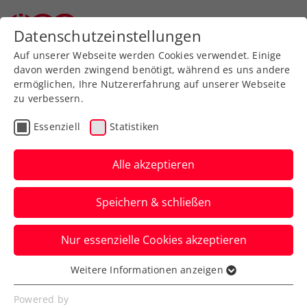
Zurück zur Newsübersicht
Datenschutzeinstellungen
Auf unserer Webseite werden Cookies verwendet. Einige
davon werden zwingend benötigt, während es uns andere
ermöglichen, Ihre Nutzererfahrung auf unserer Webseite
zu verbessern.
Turniere
Kids & Jugend
Essenziell
Statistiken
Tennis Europe Winter
Cups by Dunlop: Tolle
Alle akzeptieren
ÖTV-Burschen 2. bei
Speichern & schließen
Finalrunde
Nur essenzielle Cookies akzeptieren
Österreichs U12-Team wird in Sunderland
erst im Endspiel durch die Slowakei
Weitere Informationen anzeigen
Essenziell
gestoppt.
Essenzielle Cookies werden für grundlegende
Powered by