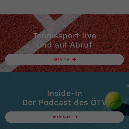
Tennissport live
und auf Abruf
ÖTV TV
Inside-In
Der Podcast des ÖTV
Inside-In