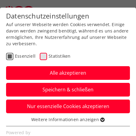
Zurück zur Newsübersicht
Datenschutzeinstellungen
Auf unserer Webseite werden Cookies verwendet. Einige
davon werden zwingend benötigt, während es uns andere
ermöglichen, Ihre Nutzererfahrung auf unserer Webseite
zu verbessern.
Turniere
Kids & Jugend
Essenziell
Statistiken
European Summer Cups:
ÖTV-Teams U16 und U18
Alle akzeptieren
mittendrin statt nur dabei
Speichern & schließen
Doch trotz vielen erfreulichen Leistungen
Nur essenzielle Cookies akzeptieren
setzt es viermal das Aus in der
Qualifikationsrunde.
Weitere Informationen anzeigen
Essenziell
Verfasst von: Manuel Wachta, 05.08.2024
Essenzielle Cookies werden für grundlegende
Powered by