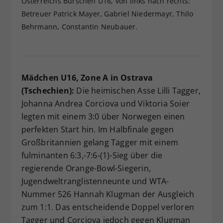
Österreichs Burschen U16, von links nach rechts:
Betreuer Patrick Mayer, Gabriel Niedermayr, Thilo
Behrmann, Constantin Neubauer.
Mädchen U16, Zone A in Ostrava
(Tschechien):
Die heimischen Asse Lilli Tagger,
Johanna Andrea Corciova und Viktoria Soier
legten mit einem 3:0 über Norwegen einen
perfekten Start hin. Im Halbfinale gegen
Großbritannien gelang Tagger mit einem
fulminanten 6:3,-7:6-(1)-Sieg über die
regierende Orange-Bowl-Siegerin,
Jugendweltranglistenneunte und WTA-
Nummer 526 Hannah Klugman der Ausgleich
zum 1:1. Das entscheidende Doppel verloren
Tagger und Corciova jedoch gegen Klugman