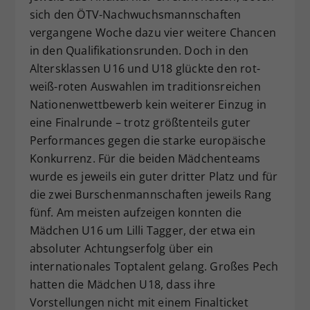
sich den ÖTV-Nachwuchsmannschaften
Dieser Wert speichert Ihre Consent-
vergangene Woche dazu vier weitere Chancen
Einstellungen. Unter anderem eine
zufällig generierte ID, für die
in den Qualifikationsrunden. Doch in den
Zweck
historische Speicherung Ihrer
Altersklassen U16 und U18 glückte den rot-
vorgenommen Einstellungen, falls der
weiß-roten Auswahlen im traditionsreichen
Webseiten-Betreiber dies eingestellt
Nationenwettbewerb kein weiterer Einzug in
hat.
eine Finalrunde – trotz größtenteils guter
Performances gegen die starke europäische
Konkurrenz. Für die beiden Mädchenteams
wurde es jeweils ein guter dritter Platz und für
die zwei Burschenmannschaften jeweils Rang
fünf. Am meisten aufzeigen konnten die
Mädchen U16 um Lilli Tagger, der etwa ein
absoluter Achtungserfolg über ein
internationales Toptalent gelang. Großes Pech
hatten die Mädchen U18, dass ihre
Vorstellungen nicht mit einem Finalticket