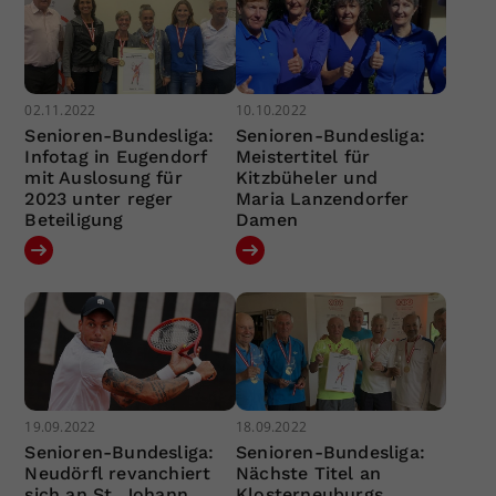
02.11.2022
10.10.2022
Senioren-Bundesliga:
Senioren-Bundesliga:
Infotag in Eugendorf
Meistertitel für
mit Auslosung für
Kitzbüheler und
2023 unter reger
Maria Lanzendorfer
Beteiligung
Damen
19.09.2022
18.09.2022
Senioren-Bundesliga:
Senioren-Bundesliga:
Neudörfl revanchiert
Nächste Titel an
sich an St. Johann
Klosterneuburgs