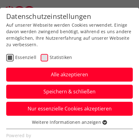
Zurück zur Newsübersicht
Datenschutzeinstellungen
Auf unserer Webseite werden Cookies verwendet. Einige
davon werden zwingend benötigt, während es uns andere
ermöglichen, Ihre Nutzererfahrung auf unserer Webseite
zu verbessern.
Senioren
Essenziell
Statistiken
Start der Senioren-
Bundesliga
Alle akzeptieren
Am Dienstag fällt mit den Herren 70 der
Speichern & schließen
Startschuss. Die restlichen Altersklassen
folgen in den Tagen darauf.
Nur essenzielle Cookies akzeptieren
Verfasst von: Helmut Köck / Redaktion, 02.05.2022
Weitere Informationen anzeigen
Essenziell
Essenzielle Cookies werden für grundlegende
Powered by