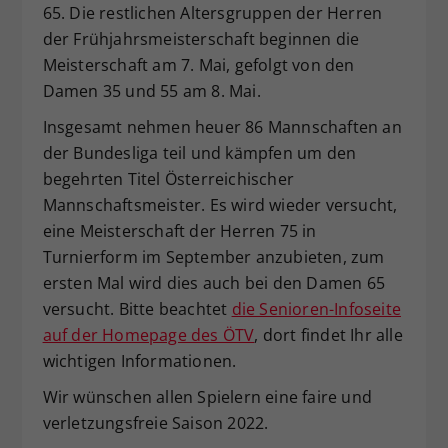
65. Die restlichen Altersgruppen der Herren
Dieser Wert speichert Ihre Consent-
der Frühjahrsmeisterschaft beginnen die
Einstellungen. Unter anderem eine
Meisterschaft am 7. Mai, gefolgt von den
zufällig generierte ID, für die
Damen 35 und 55 am 8. Mai.
Zweck
historische Speicherung Ihrer
vorgenommen Einstellungen, falls der
Insgesamt nehmen heuer 86 Mannschaften an
Webseiten-Betreiber dies eingestellt
der Bundesliga teil und kämpfen um den
hat.
begehrten Titel Österreichischer
Mannschaftsmeister. Es wird wieder versucht,
eine Meisterschaft der Herren 75 in
Turnierform im September anzubieten, zum
ersten Mal wird dies auch bei den Damen 65
versucht. Bitte beachtet
die Senioren-Infoseite
auf der Homepage des ÖTV
, dort findet Ihr alle
wichtigen Informationen.
Wir wünschen allen Spielern eine faire und
verletzungsfreie Saison 2022.