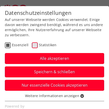
Zurück zur Newsübersicht
Datenschutzeinstellungen
Auf unserer Webseite werden Cookies verwendet. Einige
davon werden zwingend benötigt, während es uns andere
ermöglichen, Ihre Nutzererfahrung auf unserer Webseite
zu verbessern.
Turniere
Essenziell
Statistiken
Schach-Tennis-WM:
Gschiel kürt sich in
Alle akzeptieren
Baden-Baden zum
Speichern & schließen
Vizeweltmeister
Nur essenzielle Cookies akzeptieren
Die ÖTV-Nachwuchshoffnung im Tennis
schlägt sich auch im
Weitere Informationen anzeigen
Essenziell
Kombinationsbewerb mit Schach
Essenzielle Cookies werden für grundlegende
Powered by
exzellent.