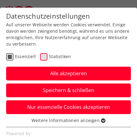
Zurück zur Newsübersicht
Datenschutzeinstellungen
Auf unserer Webseite werden Cookies verwendet. Einige
davon werden zwingend benötigt, während es uns andere
ermöglichen, Ihre Nutzererfahrung auf unserer Webseite
zu verbessern.
Rollstuhltennis
Turniere
Essenziell
Statistiken
s Versicherung Austrian
Open: Programm und
Alle akzeptieren
Top-Spieler:innen
Speichern & schließen
Österreichs größtes Rollstuhltennisturnier
Nur essenzielle Cookies akzeptieren
findet Anfang August auf der
Tennisanlage Groß-Siegharts statt.
Weitere Informationen anzeigen
Essenziell
Verfasst von: , 24.07.2023
Essenzielle Cookies werden für grundlegende
Powered by