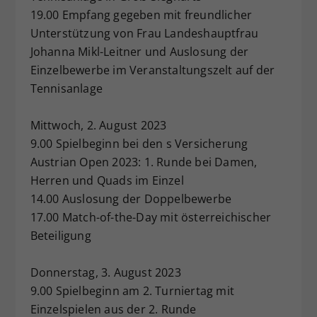
19.00 Empfang gegeben mit freundlicher
Dieser Wert speichert Ihre Consent-
Unterstützung von Frau Landeshauptfrau
Einstellungen. Unter anderem eine
zufällig generierte ID, für die
Johanna Mikl-Leitner und Auslosung der
Zweck
historische Speicherung Ihrer
Einzelbewerbe im Veranstaltungszelt auf der
vorgenommen Einstellungen, falls der
Tennisanlage
Webseiten-Betreiber dies eingestellt
hat.
Mittwoch, 2. August 2023
9.00 Spielbeginn bei den s Versicherung
Austrian Open 2023: 1. Runde bei Damen,
Herren und Quads im Einzel
14.00 Auslosung der Doppelbewerbe
17.00 Match-of-the-Day mit österreichischer
Beteiligung
Donnerstag, 3. August 2023
9.00 Spielbeginn am 2. Turniertag mit
Einzelspielen aus der 2. Runde