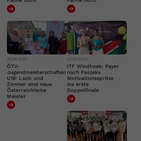
Fahne hoch
Fahne hoch
26.04.2023
03.04.2023
ÖTV-
ITF Windhoek: Payer
Jugendmeisterschaften
nach Paszeks
U18: Lazic und
Motivationsspritze
Zimmer sind neue
ins erste
Österreichische
Doppelfinale
Meister