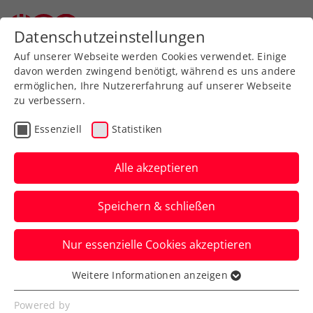
Zurück zur Newsübersicht
Datenschutzeinstellungen
Auf unserer Webseite werden Cookies verwendet. Einige
davon werden zwingend benötigt, während es uns andere
ermöglichen, Ihre Nutzererfahrung auf unserer Webseite
zu verbessern.
Turniere
Kids & Jugend
Essenziell
Statistiken
ÖTV-Jugend-
Hallenmeisterschaften
Alle akzeptieren
U18: Jozwicki nun auch
Speichern & schließen
Indoors-Champion
Nur essenzielle Cookies akzeptieren
Bei den Mädchen setzt sich im
oberösterreichischen Enns indes Ava
Weitere Informationen anzeigen
Essenziell
Schüller erstmals die Krone auf.
Essenzielle Cookies werden für grundlegende
Powered by