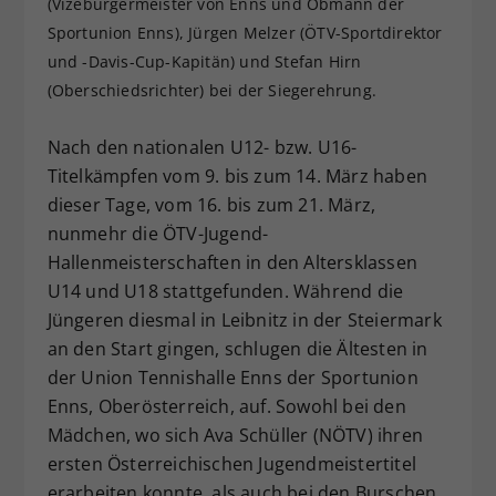
(Vizebürgermeister von Enns und Obmann der
Dieser Wert speichert Ihre Consent-
Sportunion Enns), Jürgen Melzer (ÖTV-Sportdirektor
Einstellungen. Unter anderem eine
und -Davis-Cup-Kapitän) und Stefan Hirn
zufällig generierte ID, für die
(Oberschiedsrichter) bei der Siegerehrung.
Zweck
historische Speicherung Ihrer
vorgenommen Einstellungen, falls der
Nach den nationalen U12- bzw. U16-
Webseiten-Betreiber dies eingestellt
hat.
Titelkämpfen vom 9. bis zum 14. März haben
dieser Tage, vom 16. bis zum 21. März,
nunmehr die ÖTV-Jugend-
Hallenmeisterschaften in den Altersklassen
U14 und U18 stattgefunden. Während die
Jüngeren diesmal in Leibnitz in der Steiermark
an den Start gingen, schlugen die Ältesten in
der Union Tennishalle Enns der Sportunion
Enns, Oberösterreich, auf. Sowohl bei den
Mädchen, wo sich Ava Schüller (NÖTV) ihren
ersten Österreichischen Jugendmeistertitel
erarbeiten konnte, als auch bei den Burschen