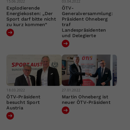
15.06.2022
03.04.2022
Explodierende
ÖTV-
Energiekosten: „Der
Generalversammlung:
Sport darf bitte nicht
Präsident Ohneberg
zu kurz kommen“
traf
Landespräsidenten
und Delegierte
18.03.2022
27.01.2022
ÖTV-Präsident
Martin Ohneberg ist
besucht Sport
neuer ÖTV-Präsident
Austria