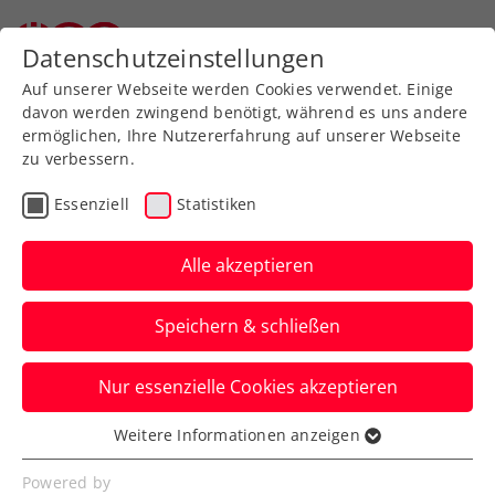
Zurück zur Newsübersicht
Datenschutzeinstellungen
Auf unserer Webseite werden Cookies verwendet. Einige
davon werden zwingend benötigt, während es uns andere
ermöglichen, Ihre Nutzererfahrung auf unserer Webseite
zu verbessern.
Verbands-Info
Essenziell
Statistiken
Keine Zeit zum Pokern:
ÖTV pocht auf zeitnahe
Alle akzeptieren
Erhöhung der
Speichern & schließen
Sportförderung
Nur essenzielle Cookies akzeptieren
„Es besteht dringender Handlungsbedarf.
Es ist keine Zeit für politisches
Weitere Informationen anzeigen
Essenziell
Geplänkel“, so ÖTV-Präsident Martin
Essenzielle Cookies werden für grundlegende
Powered by
Ohneberg.