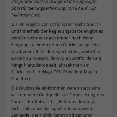
steigender Kosten dringend die zugesagte
Dieser Wert speichert Ihre Consent-
Sportförderungserhöhung von 80 auf 120
Einstellungen. Unter anderem eine
Millionen Euro.
zufällig generierte ID, für die
Zweck
historische Speicherung Ihrer
„Es ist längst 5 vor 12 für Österreichs Sport –
vorgenommen Einstellungen, falls der
und innerhalb der Regierungsparteien gibt es
Webseiten-Betreiber dies eingestellt
dem Vernehmen nach immer noch keine
hat.
Einigung zu einem neuen Glücksspielgesetz.
Das bedeutet für den Sport leider, weiterhin
warten zu müssen, denn die Sportförderung
hängt hierzulande seit Jahrzehnten am
Glücksspiel“, beklagt ÖTV-Präsident Martin
Ohneberg.
Die Glücksspieleinkommen waren stets eine
willkommene Geldquelle zur Finanzierung des
Sports, der Kultur etc. „Es kann allerdings
nicht sein, dass der Sport nun an diesem
Zankapfel der Politik hängt und darunter