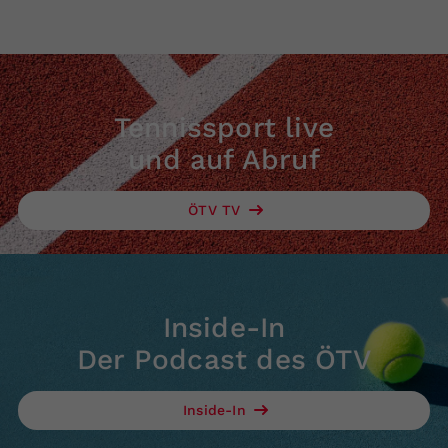
Tennissport live
und auf Abruf
ÖTV TV
Inside-In
Der Podcast des ÖTV
Inside-In