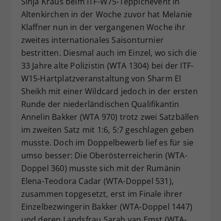
Sinja Kraus beim ITF-W75-Teppichevent in
Dieser Wert speichert Ihre Consent-
Altenkirchen in der Woche zuvor hat Melanie
Einstellungen. Unter anderem eine
Klaffner nun in der vergangenen Woche ihr
zufällig generierte ID, für die
zweites internationales Saisonturnier
Zweck
historische Speicherung Ihrer
bestritten. Diesmal auch im Einzel, wo sich die
vorgenommen Einstellungen, falls der
33 Jahre alte Polizistin (WTA 1304) bei der ITF-
Webseiten-Betreiber dies eingestellt
hat.
W15-Hartplatzveranstaltung von Sharm El
Sheikh mit einer Wildcard jedoch in der ersten
Runde der niederländischen Qualifikantin
Annelin Bakker (WTA 970) trotz zwei Satzbällen
im zweiten Satz mit 1:6, 5:7 geschlagen geben
musste. Doch im Doppelbewerb lief es für sie
umso besser: Die Oberösterreicherin (WTA-
Doppel 360) musste sich mit der Rumänin
Elena-Teodora Cadar (WTA-Doppel 531),
zusammen topgesetzt, erst im Finale ihrer
Einzelbezwingerin Bakker (WTA-Doppel 1447)
und deren Landsfrau Sarah van Emst (WTA-