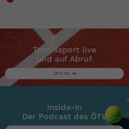
Tennissport live
und auf Abruf
ÖTV TV
Inside-In
Der Podcast des ÖTV