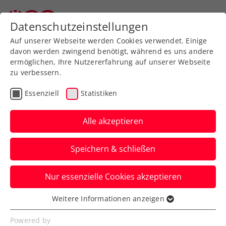
Zurück zur Newsübersicht
Datenschutzeinstellungen
Auf unserer Webseite werden Cookies verwendet. Einige
davon werden zwingend benötigt, während es uns andere
ermöglichen, Ihre Nutzererfahrung auf unserer Webseite
zu verbessern.
Turniere
ITF
Essenziell
Statistiken
ITF Sharm El Sheikh: Nur
eine Niederländerin
Alle akzeptieren
stoppt Klaffner gleich
Speichern & schließen
zweimal
Nur essenzielle Cookies akzeptieren
Die routinierte ÖTV-Vertreterin unterliegt
im ägyptischen Ferienort im Doppel erst
Weitere Informationen anzeigen
Essenziell
im Finale.
Essenzielle Cookies werden für grundlegende
Powered by