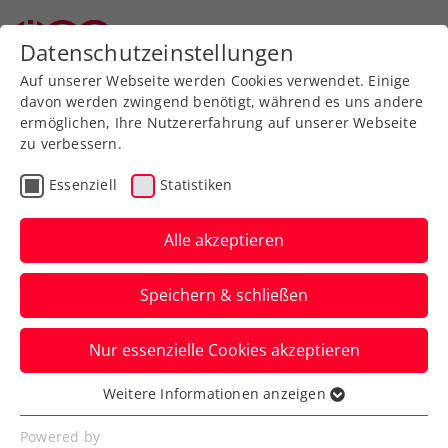
Zurück zur Newsübersicht
Datenschutzeinstellungen
Auf unserer Webseite werden Cookies verwendet. Einige
davon werden zwingend benötigt, während es uns andere
ermöglichen, Ihre Nutzererfahrung auf unserer Webseite
zu verbessern.
Turniere
Kids & Jugend
ITF
Essenziell
Statistiken
ITF Shanghai: Hipfl
kämpft sich mit
Alle akzeptieren
Magenkrämpfen zum
Speichern & schließen
größten Doppeltitel
Nur essenzielle Cookies akzeptieren
Im Einzel muss die ÖTV-
Nachwuchshoffnung in China hingegen in
Weitere Informationen anzeigen
Essenziell
der Vorschlussrunde aufgeben.
Essenzielle Cookies werden für grundlegende
Powered by