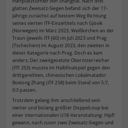
Hartplatzturnier von Shanghai. Nach drei
Dieser Wert speichert Ihre Consent-
glatten Zweisatz-Siegen befand sich der 17-
Einstellungen. Unter anderem eine
Jährige zunächst auf bestem Weg Richtung
zufällig generierte ID, für die
seines vierten ITF-Einzeltitels nach Gjövik
Zweck
historische Speicherung Ihrer
(Norwegen) im März 2023, Weißkirchen an der
vorgenommen Einstellungen, falls der
Traun (jeweils ITF J60) im Juli 2023 und Prag
Webseiten-Betreiber dies eingestellt
hat.
(Tschechien) im August 2023, den zweiten in
dieser Kategorie nach Prag. Doch es kam
anders: Der zweitgesetzte Oberösterreicher
(ITF 253) musste im Halbfinalspiel gegen den
drittgereihten, chinesischen Lokalmatador
Boxiong Zhang (ITF 258) beim Stand von 5:7,
0:3 passen.
Trotzdem gelang ihm anschließend sein
vierter und bislang größter Doppelcoup bei
einer internationalen U18-Veranstaltung: Hipfl
gewann, nach zuvor zwei Zweisatz-Siegen und