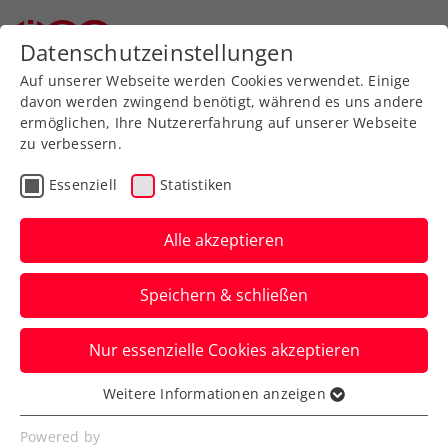
Zurück zur Newsübersicht
Datenschutzeinstellungen
Auf unserer Webseite werden Cookies verwendet. Einige
davon werden zwingend benötigt, während es uns andere
ermöglichen, Ihre Nutzererfahrung auf unserer Webseite
zu verbessern.
Turniere
ITF
Essenziell
Statistiken
ITF Mosquera: Kraus und
das Alte-Bekannte-Triple
Alle akzeptieren
Für Österreichs aktuelle Nummer zwei
Speichern & schließen
gibt’s in Kolumbien dreimal ein
Wiedersehen – mit drei Siegen.
Nur essenzielle Cookies akzeptieren
Verfasst von: Manuel Wachta, 24.03.2023
Weitere Informationen anzeigen
Essenziell
Essenzielle Cookies werden für grundlegende
Powered by