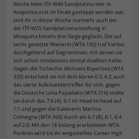
Woche beim ITF-W40-Sandplatzturnier in
Dieser Wert speichert Ihre Consent-
Anapoima erst im Finale gestoppt worden war,
Einstellungen. Unter anderem eine
sind ihr in dieser Woche nunmehr auch bei
zufällig generierte ID, für die
der ITF-W25-Sandplatzveranstaltung in
Zweck
historische Speicherung Ihrer
vorgenommen Einstellungen, falls der
Mosquera bereits drei Siege geglückt. Die auf
Webseiten-Betreiber dies eingestellt
sechs gesetzte Wienerin (WTA 192) traf hierbei
hat.
durchgehend auf Gegnerinnen, mit denen sie
sich schon mindestens einmal duelliert hatte.
Gegen die Tschechin Michaela Bayerlova (WTA
332) entschied sie mit dem klaren 6:3, 6:2 auch
das vierte Aufeinandertreffen für sich, gegen
die Deutsche Lena Papadakis (WTA 316) stellte
sie durch das 7:6 (4), 6:1 im Head-to-head auf
1:1 und gegen die Italienerin Martina
Colmegna (WTA 360) durch ein 6:7 (8), 6:1, 6:4
auf 2:0. Mit den 18 bislang erarbeiteten WTA-
Punkten wird sie ihr eingestelltes Career High