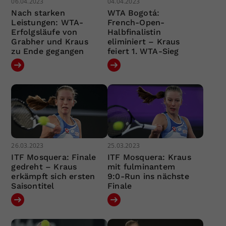
06.04.2023
04.04.2023
Nach starken
WTA Bogotá:
Leistungen: WTA-
French-Open-
Erfolgsläufe von
Halbfinalistin
Grabher und Kraus
eliminiert – Kraus
zu Ende gegangen
feiert 1. WTA-Sieg
26.03.2023
25.03.2023
ITF Mosquera: Finale
ITF Mosquera: Kraus
gedreht – Kraus
mit fulminantem
erkämpft sich ersten
9:0-Run ins nächste
Saisontitel
Finale