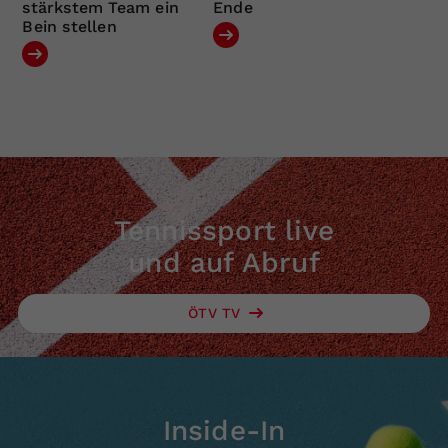
stärkstem Team ein
Ende
Bein stellen
Tennissport live
und auf Abruf
ÖTV TV
Inside-In