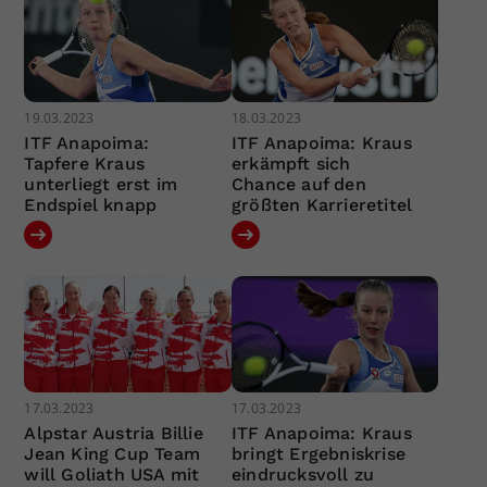
19.03.2023
18.03.2023
ITF Anapoima:
ITF Anapoima: Kraus
Tapfere Kraus
erkämpft sich
unterliegt erst im
Chance auf den
Endspiel knapp
größten Karrieretitel
17.03.2023
17.03.2023
Alpstar Austria Billie
ITF Anapoima: Kraus
Jean King Cup Team
bringt Ergebniskrise
will Goliath USA mit
eindrucksvoll zu