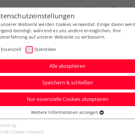
Landesverbände
News
tenschutzeinstellungen
 unserer Webseite werden Cookies verwendet. Einige davon wer
port
Ausbildung
Services
Über uns
ngend benötigt, während es uns andere ermöglichen, Ihre
zererfahrung auf unserer Webseite zu verbessern.
Essenziell
Statistiken
Alle akzeptieren
Speichern & schließen
Nur essenzielle Cookies akzeptieren
oller stürmt von
Weitere Informationen anzeigen
ssenziell
emiere
senzielle Cookies werden für grundlegende Funktionen der
ered by
bseite benötigt. Dadurch ist gewährleistet, dass die Webseite
linski Cookie Consent