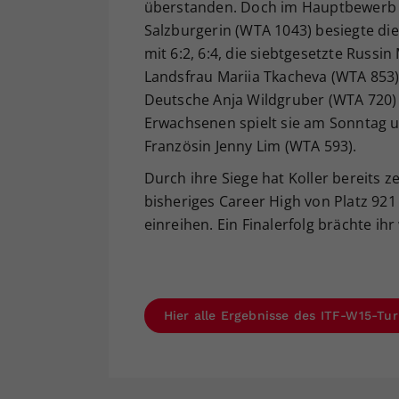
überstanden. Doch im Hauptbewerb is
Salzburgerin (WTA 1043) besiegte die
mit 6:2, 6:4, die siebtgesetzte Russin
Landsfrau Mariia Tkacheva (WTA 853) 
Deutsche Anja Wildgruber (WTA 720) g
Erwachsenen spielt sie am Sonntag u
Französin Jenny Lim (WTA 593).
Durch ihre Siege hat Koller bereits z
bisheriges Career High von Platz 92
einreihen. Ein Finalerfolg brächte ih
Hier alle Ergebnisse des ITF-W15-Tur