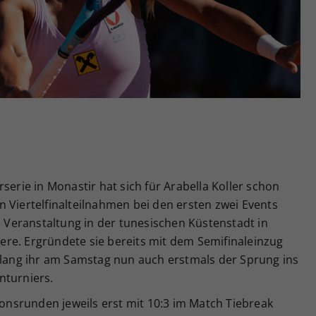
Zweck
generierte ID, für die historische Speicherung
Ihrer vorgenommen Einstellungen, falls der
Webseiten-Betreiber dies eingestellt hat.
serie in Monastir hat sich für Arabella Koller schon
 Viertelfinalteilnahmen bei den ersten zwei Events
en Veranstaltung in der tunesischen Küstenstadt in
re. Ergründete sie bereits mit dem Semifinaleinzug
gelang ihr am Samstag nun auch erstmals der Sprung ins
nturniers.
ionsrunden jeweils erst mit 10:3 im Match Tiebreak