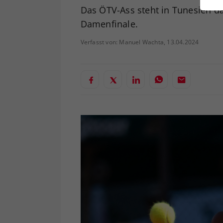
ei
Das ÖTV-Ass steht in Tunesien da
Damenfinale.
Verfasst von: Manuel Wachta, 13.04.2024
S