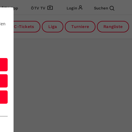
ÖTV App
ÖTV TV
Login
Suchen
den
DC-Tickets
Liga
Turniere
Rangliste