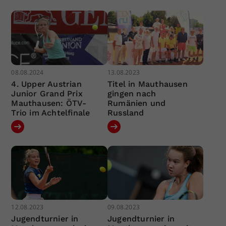
08.08.2024
13.08.2023
4. Upper Austrian
Titel in Mauthausen
Junior Grand Prix
gingen nach
Mauthausen: ÖTV-
Rumänien und
Trio im Achtelfinale
Russland
12.08.2023
09.08.2023
Jugendturnier in
Jugendturnier in