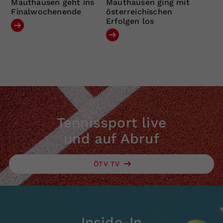
Mauthausen geht ins
Mauthausen ging mit
Finalwochenende
österreichischen
Erfolgen los
Tennissport live
und auf Abruf
ÖTV TV
Inside-In