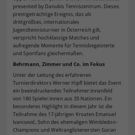
presented by Danubis Tenniszentrum. Dieses
Dieser Wert speichert Ihre Consent-
prestigeträchtige Ereignis, das als
Einstellungen. Unter anderem eine
zufällig generierte ID, für die
drittgrößtes, internationales
Zweck
historische Speicherung Ihrer
Jugendtennisturnier in Österreich gilt,
vorgenommen Einstellungen, falls der
verspricht hochklassige Matches und
Webseiten-Betreiber dies eingestellt
aufregende Momente für Tennisbegeisterte
hat.
und Sportfans gleichermaßen.
Behrmann, Zimmer und Co. im Fokus
Unter der Leitung des erfahrenen
Turnierdirektors Werner Hipfl bietet das Event
ein beeindruckendes Teilnehmer:innenfeld
von 180 Spieler:innen aus 35 Nationen. Ein
besonderes Highlight in diesem Jahr ist die
Teilnahme des 17-jährigen Kroaten Emanuel
Ivanisević, Sohn des ehemaligen Wimbledon-
Champions und Weltranglistenersten Goran