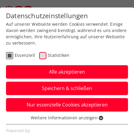
Zurück zur Newsübersicht
Datenschutzeinstellungen
Auf unserer Webseite werden Cookies verwendet. Einige
davon werden zwingend benötigt, während es uns andere
ermöglichen, Ihre Nutzererfahrung auf unserer Webseite
zu verbessern.
Turniere
Kids & Jugend
ITF
Essenziell
Statistiken
ITF Mauthausen:
Ivanisević-Sohn und viele
Alle akzeptieren
heimische Hoffnungen
Speichern & schließen
Der 4. Upper Austrian Junior Grand Prix
Nur essenzielle Cookies akzeptieren
Mauthausen presented by Danubis
Tenniszentrum ist eröffnet.
Weitere Informationen anzeigen
Essenziell
Verfasst von: Presseaussendung / Redaktion, 05.08.2024
Essenzielle Cookies werden für grundlegende
Powered by