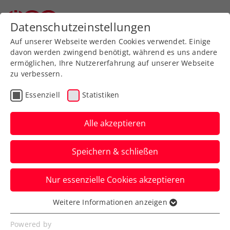
Zurück zur Newsübersicht
Datenschutzeinstellungen
Auf unserer Webseite werden Cookies verwendet. Einige
davon werden zwingend benötigt, während es uns andere
ermöglichen, Ihre Nutzererfahrung auf unserer Webseite
zu verbessern.
Billie Jean King Cup
Essenziell
Statistiken
Grabher eröffnet für das
Alpstar Austria Billie Jean
Alle akzeptieren
King Cup Team gegen
Speichern & schließen
Gauff
Nur essenzielle Cookies akzeptieren
Anschließend spielt Sinja Kraus im Delray
Beach Tennis Center gegen Jessica
Weitere Informationen anzeigen
Essenziell
Pegula.
Essenzielle Cookies werden für grundlegende
Powered by