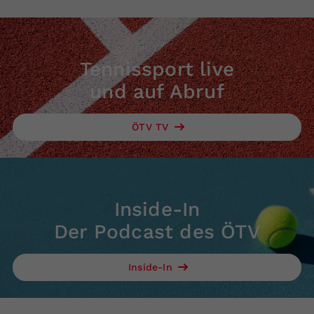
Tennissport live
und auf Abruf
ÖTV TV
Inside-In
Der Podcast des ÖTV
Inside-In