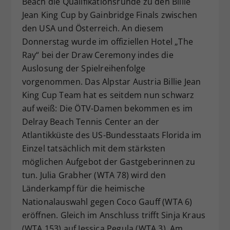
Beach die Qualifikationsrunde zu den Billie
Dieser Wert speichert Ihre Consent-
Jean King Cup by Gainbridge Finals zwischen
Einstellungen. Unter anderem eine
den USA und Österreich. An diesem
zufällig generierte ID, für die
Donnerstag wurde im offiziellen Hotel „The
Zweck
historische Speicherung Ihrer
Ray“ bei der Draw Ceremony indes die
vorgenommen Einstellungen, falls der
Auslosung der Spielreihenfolge
Webseiten-Betreiber dies eingestellt
hat.
vorgenommen. Das Alpstar Austria Billie Jean
King Cup Team hat es seitdem nun schwarz
auf weiß: Die ÖTV-Damen bekommen es im
Delray Beach Tennis Center an der
Atlantikküste des US-Bundesstaats Florida im
Einzel tatsächlich mit dem stärksten
möglichen Aufgebot der Gastgeberinnen zu
tun. Julia Grabher (WTA 78) wird den
Länderkampf für die heimische
Nationalauswahl gegen Coco Gauff (WTA 6)
eröffnen. Gleich im Anschluss trifft Sinja Kraus
(WTA 153) auf Jessica Pegula (WTA 3). Am