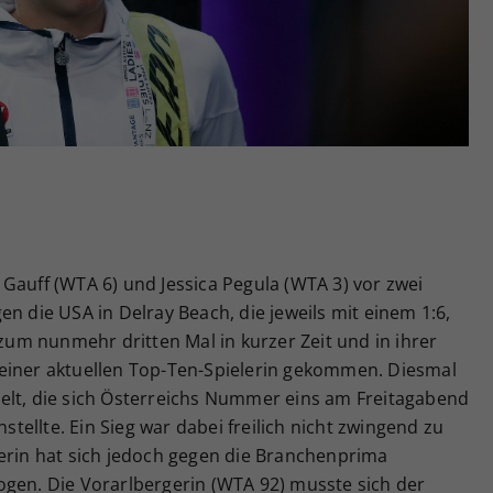
Zweck
generierte ID, für die historische Speicherung
Ihrer vorgenommen Einstellungen, falls der
Webseiten-Betreiber dies eingestellt hat.
Gauff (WTA 6) und Jessica Pegula (WTA 3) vor zwei
n die USA in Delray Beach, die jeweils mit einem 1:6,
 zum nunmehr dritten Mal in kurzer Zeit und in ihrer
einer aktuellen Top-Ten-Spielerin gekommen. Diesmal
elt, die sich Österreichs Nummer eins am Freitagabend
ellte. Ein Sieg war dabei freilich nicht zwingend zu
lerin hat sich jedoch gegen die Branchenprima
ogen. Die Vorarlbergerin (WTA 92) musste sich der