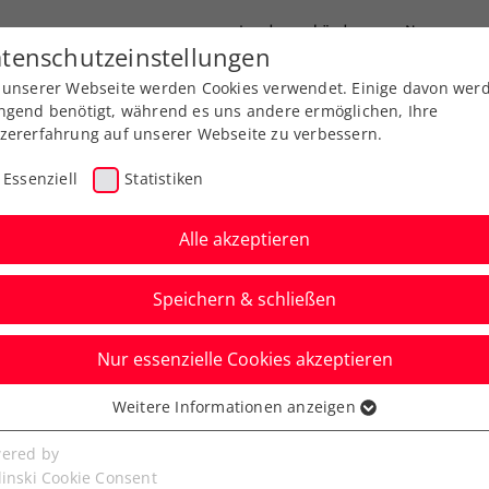
Landesverbände
News
tenschutzeinstellungen
 unserer Webseite werden Cookies verwendet. Einige davon wer
port
Ausbildung
Services
Über uns
ngend benötigt, während es uns andere ermöglichen, Ihre
zererfahrung auf unserer Webseite zu verbessern.
Essenziell
Statistiken
Alle akzeptieren
Speichern & schließen
Nur essenzielle Cookies akzeptieren
d: Grabher schlägt
Weitere Informationen anzeigen
ssenziell
 Nummer 1 der Welt
senzielle Cookies werden für grundlegende Funktionen der
ered by
bseite benötigt. Dadurch ist gewährleistet, dass die Webseite
linski Cookie Consent