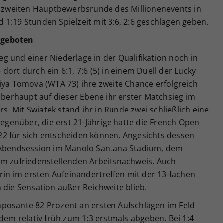
er zweiten Hauptbewerbsrunde des Millionenevents in
1:19 Stunden Spielzeit mit 3:6, 2:6 geschlagen geben.
 geboten
 und einer Niederlage in der Qualifikation noch in
ort durch ein 6:1, 7:6 (5) in einem Duell der Lucky
iya Tomova (WTA 73) ihre zweite Chance erfolgreich
 überhaupt auf dieser Ebene ihr erster Matchsieg im
 Mit Swiatek stand ihr in Runde zwei schließlich eine
enüber, die erst 21-Jährige hatte die French Open
2 für sich entscheiden können. Angesichts dessen
r Abendsession im Manolo Santana Stadium, dem
em zufriedenstellenden Arbeitsnachweis. Auch
erin im ersten Aufeinandertreffen mit der 13-fachen
 die Sensation außer Reichweite blieb.
posante 82 Prozent an ersten Aufschlägen im Feld
zdem relativ früh zum 1:3 erstmals abgeben. Bei 1:4