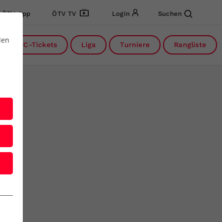
ÖTV App
ÖTV TV
Login
Suchen
den
DC-Tickets
Liga
Turniere
Rangliste