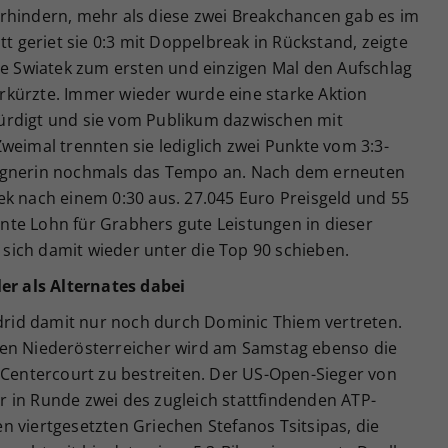
rhindern, mehr als diese zwei Breakchancen gab es im
tt geriet sie 0:3 mit Doppelbreak in Rückstand, zeigte
ie Swiatek zum ersten und einzigen Mal den Aufschlag
kürzte. Immer wieder wurde eine starke Aktion
ürdigt und sie vom Publikum dazwischen mit
weimal trennten sie lediglich zwei Punkte vom 3:3-
Gegnerin nochmals das Tempo an. Nach dem erneuten
ek nach einem 0:30 aus. 27.045 Euro Preisgeld und 55
te Lohn für Grabhers gute Leistungen in dieser
e sich damit wieder unter die Top 90 schieben.
ler als Alternates dabei
adrid damit nur noch durch Dominic Thiem vertreten.
ten Niederösterreicher wird am Samstag ebenso die
 Centercourt zu bestreiten. Der US-Open-Sieger von
Uhr in Runde zwei des zugleich stattfindenden ATP-
 viertgesetzten Griechen Stefanos Tsitsipas, die