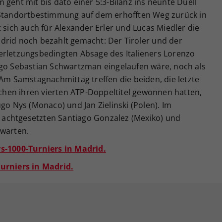
 geht mit bis dato einer 5:3-Bilanz ins neunte Duell
 Standortbestimmung auf dem erhofften Weg zurück in
 sich auch für Alexander Erler und Lucas Miedler die
drid noch bezahlt gemacht: Der Tiroler und der
erletzungsbedingten Absage des Italieners Lorenzo
ego Sebastian Schwartzman eingelaufen wäre, noch als
 Am Samstagnachmittag treffen die beiden, die letzte
hen ihren vierten ATP-Doppeltitel gewonnen hatten,
go Nys (Monaco) und Jan Zielinski (Polen). Im
ie achtgesetzten Santiago Gonzalez (Mexiko) und
 warten.
rs-1000-Turniers in Madrid.
Turniers in Madrid.