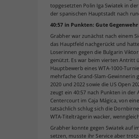
topgesetzten Polin Iga Swiatek in d
der spanischen Hauptstadt nach rund 
40:57 in Punkten: Gute Gegenwehr
Grabher war zunächst nach einem Sieg
das Hauptfeld nachgerückt und hatte d
Loserinnen gegen die Bulgarin Viktor
genützt. Es war beim vierten Antritt
Hauptbewerb eines WTA-1000-Turniers.
mehrfache Grand-Slam-Gewinnerin geg
2020 und 2022 sowie die US Open 202
zeugt ein 40:57 nach Punkten in de
Centercourt im Caja Mágica, von ein
tatsächlich schlug sich die Dornbirn
WTA-Titelträgerin wacker, wenngleich
Grabher konnte gegen Swiatek auf im
setzen, musste ihr Service aber trot