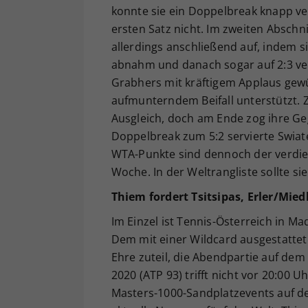
konnte sie ein Doppelbreak knapp ve
ersten Satz nicht. Im zweiten Abschni
allerdings anschließend auf, indem s
abnahm und danach sogar auf 2:3 ver
Grabhers mit kräftigem Applaus gew
aufmunterndem Beifall unterstützt. Z
Ausgleich, doch am Ende zog ihre 
Doppelbreak zum 5:2 servierte Swiat
WTA-Punkte sind dennoch der verdien
Woche. In der Weltrangliste sollte si
Thiem fordert Tsitsipas, Erler/Mied
Im Einzel ist Tennis-Österreich in M
Dem mit einer Wildcard ausgestatte
Ehre zuteil, die Abendpartie auf dem
2020 (ATP 93) trifft nicht vor 20:00 
Masters-1000-Sandplatzevents auf den