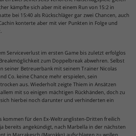
ther kämpfte sich aber mit einem Run von 15:2 in
atte bei 15:40 als Rückschläger gar zwei Chancen, auch
achin konterte aber mit vier Punkten in Folge und
.
m Serviceverlust im ersten Game bis zuletzt erfolglos
e Breakmöglichkeit zum Doppelbreak abwehren. Selbst
en seiner Betreuerbank mit seinem Trainer Nicolas
und Co. keine Chance mehr erspielen, sein
trocken aus. Wiederholt zeigte Thiem in Ansätzen
or allem mit so einigen mächtigen Rückhänden, doch zu
sich hierbei noch darunter und verhinderten ein
 kommen für den Ex-Weltranglisten-Dritten freilich
ja bereits angekündigt, nach Marbella in der nächsten
t in Marrakesch (Marokko) aufschlagen zu wollen,