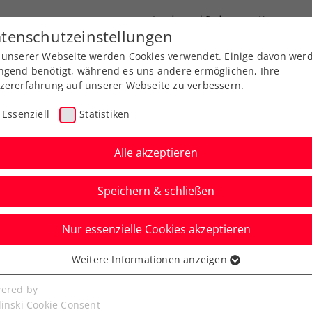
Landesverbände
News
tenschutzeinstellungen
 unserer Webseite werden Cookies verwendet. Einige davon wer
port
Ausbildung
Services
Über uns
ngend benötigt, während es uns andere ermöglichen, Ihre
zererfahrung auf unserer Webseite zu verbessern.
Essenziell
Statistiken
Alle akzeptieren
Speichern & schließen
 beim Comeback mit
Nur essenzielle Cookies akzeptieren
age in Marbella
Weitere Informationen anzeigen
ssenziell
cheitert beim ATP-Challenger im Süden Spaniens
senzielle Cookies werden für grundlegende Funktionen der
ered by
sten Hauptrunde.
bseite benötigt. Dadurch ist gewährleistet, dass die Webseite
linski Cookie Consent