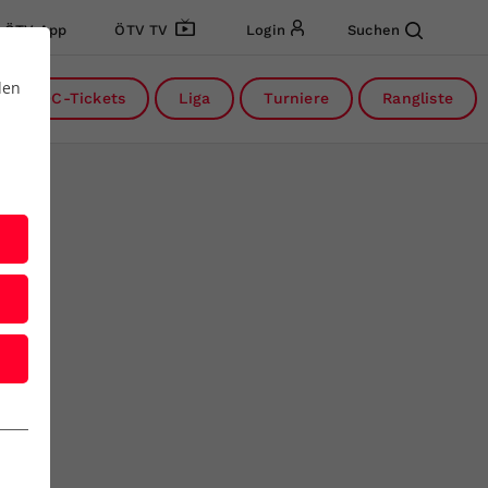
ÖTV App
ÖTV TV
Login
Suchen
den
DC-Tickets
Liga
Turniere
Rangliste