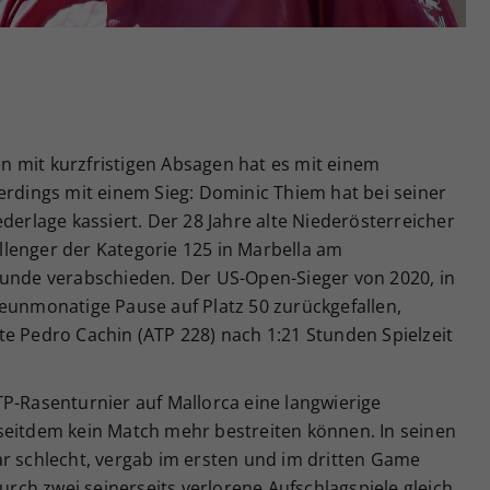
Zweck
generierte ID, für die historische Speicherung
Ihrer vorgenommen Einstellungen, falls der
Webseiten-Betreiber dies eingestellt hat.
 mit kurzfristigen Absagen hat es mit einem
erdings mit einem Sieg: Dominic Thiem hat bei seiner
derlage kassiert. Der 28 Jahre alte Niederösterreicher
lenger der Kategorie 125 in Marbella am
Runde verabschieden. Der US-Open-Sieger von 2020, in
neunmonatige Pause auf Platz 50 zurückgefallen,
te Pedro Cachin (ATP 228) nach 1:21 Stunden Spielzeit
P-Rasenturnier auf Mallorca eine langwierige
seitdem kein Match mehr bestreiten können. In seinen
ar schlecht, vergab im ersten und im dritten Game
durch zwei seinerseits verlorene Aufschlagspiele gleich