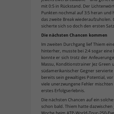
mit 0:5 in Rückstand. Der Lichtenwör
Punkten nochmal auf 3:5 heran und h
das zweite Break wiederaufzuholen. C
sicherte sich so doch den ersten Satz
Die nächsten Chancen kommen
Im zweiten Durchgang lief Thiem eine
hinterher, musste bei 2:4 sogar ein
konnte er sich trotz der Anfeuerung
Massu, Konditionstrainer Jez Green 
südamerikanischer Gegner servierte 
bereits sein gewaltiges Potential, v
viele unerzwungene Fehler mischten 
erstes Erfolgserlebnis.
Die nächsten Chancen auf ein solches
schon bald. Thiem hatte dazwischen 
Woche beim ATP-World-Tour-250-Even