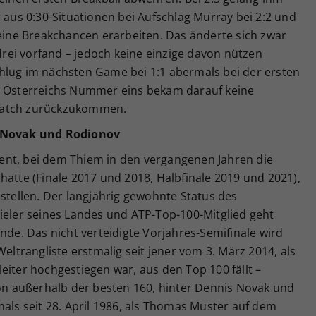
r aus 0:30-Situationen bei Aufschlag Murray bei 2:2 und
keine Breakchancen erarbeiten. Das änderte sich zwar
 drei vorfand – jedoch keine einzige davon nützen
hlug im nächsten Game bei 1:1 abermals bei der ersten
u. Österreichs Nummer eins bekam darauf keine
Match zurückzukommen.
r Novak und Rodionov
ent, bei dem Thiem in den vergangenen Jahren die
hatte (Finale 2017 und 2018, Halbfinale 2019 und 2021),
nstellen. Der langjährig gewohnte Status des
ieler seines Landes und ATP-Top-100-Mitglied geht
e. Das nicht verteidigte Vorjahres-Semifinale wird
Weltrangliste erstmalig seit jener vom 3. März 2014, als
releiter hochgestiegen war, aus den Top 100 fällt –
ion außerhalb der besten 160, hinter Dennis Novak und
mals seit 28. April 1986, als Thomas Muster auf dem