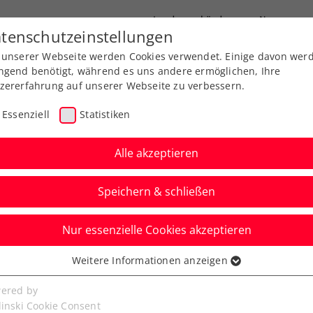
Landesverbände
News
tenschutzeinstellungen
 unserer Webseite werden Cookies verwendet. Einige davon wer
port
Ausbildung
Services
Über uns
ngend benötigt, während es uns andere ermöglichen, Ihre
zererfahrung auf unserer Webseite zu verbessern.
Essenziell
Statistiken
Alle akzeptieren
Speichern & schließen
iem auch mit
Nur essenzielle Cookies akzeptieren
age gegen Murray
Weitere Informationen anzeigen
ssenziell
 beim Comeback weiter einem ersten
senzielle Cookies werden für grundlegende Funktionen der
ered by
lt nun aus den Top 100.
bseite benötigt. Dadurch ist gewährleistet, dass die Webseite
linski Cookie Consent