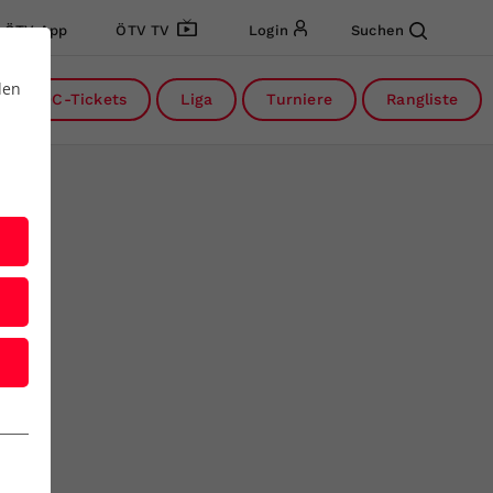
ÖTV App
ÖTV TV
Login
Suchen
den
DC-Tickets
Liga
Turniere
Rangliste