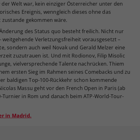
er Welt war, kein einziger Österreicher unter den
torisches Ereignis, wenngleich dieses ohne das
ht zustande gekommen wäre.
Änderung des Status quo besteht freilich. Nicht nur
– weitgehende Verletzungsfreiheit vorausgesetzt –
rfte, sondern auch weil Novak und Gerald Melzer eine
erzeit zuzutrauen ist. Und mit Rodionov, Filip Misolic
unge, vielversprechende Talente nachrücken. Thiem
einem ersten Sieg im Rahmen seines Comebacks und zu
g der baldigen Top-100-Rückkehr schon kommende
icolas Massu geht vor den French Open in Paris (ab
0-Turnier in Rom und danach beim ATP-World-Tour-
er in Madrid.