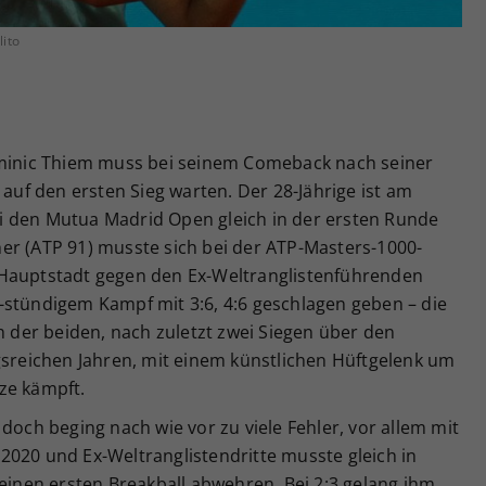
Zweck
generierte ID, für die historische Speicherung
Ihrer vorgenommen Einstellungen, falls der
lito
Webseiten-Betreiber dies eingestellt hat.
ominic Thiem muss bei seinem Comeback nach seiner
f den ersten Sieg warten. Der 28-Jährige ist am
i den Mutua Madrid Open gleich in der ersten Runde
er (ATP 91) musste sich bei der ATP-Masters-1000-
 Hauptstadt gegen den Ex-Weltranglistenführenden
-stündigem Kampf mit 3:6, 4:6 geschlagen geben – die
ch der beiden, nach zuletzt zwei Siegen über den
gsreichen Jahren, mit einem künstlichen Hüftgelenk um
ze kämpft.
doch beging nach wie vor zu viele Fehler, vor allem mit
2020 und Ex-Weltranglistendritte musste gleich in
 einen ersten Breakball abwehren. Bei 2:3 gelang ihm