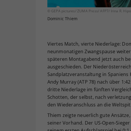
© GEPA pictures/ ZUMA Press/ AFP7/ Irina R. Hipo
Dominic Thiem
Viertes Match, vierte Niederlage: D
neunmonatigen Zwangspause weiter au
späteren Montagabend jetzt auch be
ausgeschieden. Der Niederösterreich
Sandplatzveranstaltung in Spaniens
Andy Murray (ATP 78) nach über 1:42
dritte Niederlage im fünften Verglei
Schotten, der selbst, nach verletzun
den Wiederanschluss an die Weltspit
Thiem zeigte neuerlich gute Ansätze, 
seiner Vorhand. Der US-Open-Sieger 
seinem ersten Aufschlagspiel bei 0:1