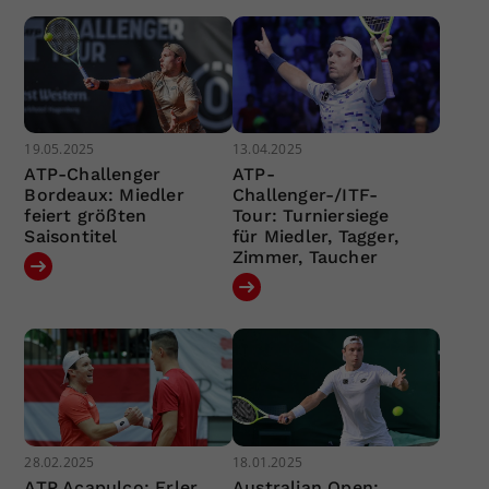
19.05.2025
13.04.2025
ATP-Challenger
ATP-
Bordeaux: Miedler
Challenger-/ITF-
feiert größten
Tour: Turniersiege
Saisontitel
für Miedler, Tagger,
Zimmer, Taucher
28.02.2025
18.01.2025
ATP Acapulco: Erler
Australian Open: