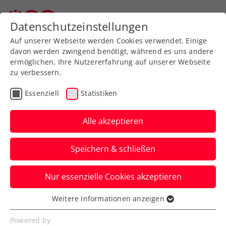
Zurück zur Newsübersicht
Datenschutzeinstellungen
Auf unserer Webseite werden Cookies verwendet. Einige
davon werden zwingend benötigt, während es uns andere
ermöglichen, Ihre Nutzererfahrung auf unserer Webseite
zu verbessern.
ATP
Turniere
Essenziell
Statistiken
ATP Gstaad: Starker
Miedler kämpft um
Alle akzeptieren
Jubiläumserfolg
Speichern & schließen
Das ÖTV-Ass nimmt mit Francisco Cabral
Nur essenzielle Cookies akzeptieren
seinen 50. internationalen
Herrendoppeltitel ins Visier.
Weitere Informationen anzeigen
Essenziell
Verfasst von: Manuel Wachta, 19.07.2025
Essenzielle Cookies werden für grundlegende
Powered by