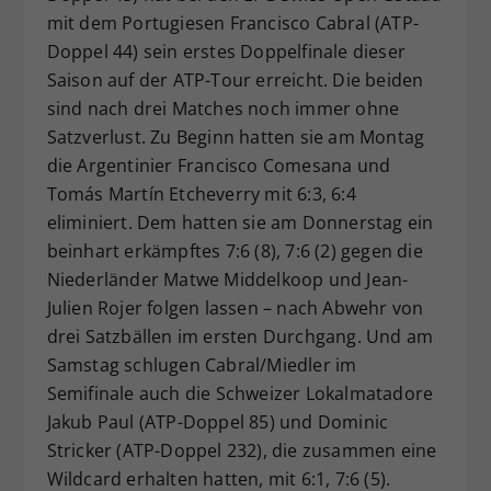
mit dem Portugiesen Francisco Cabral (ATP-
Dieser Wert speichert Ihre Consent-
Doppel 44) sein erstes Doppelfinale dieser
Einstellungen. Unter anderem eine
zufällig generierte ID, für die
Saison auf der ATP-Tour erreicht. Die beiden
Zweck
historische Speicherung Ihrer
sind nach drei Matches noch immer ohne
vorgenommen Einstellungen, falls der
Satzverlust. Zu Beginn hatten sie am Montag
Webseiten-Betreiber dies eingestellt
die Argentinier Francisco Comesana und
hat.
Tomás Martín Etcheverry mit 6:3, 6:4
eliminiert. Dem hatten sie am Donnerstag ein
beinhart erkämpftes 7:6 (8), 7:6 (2) gegen die
Niederländer Matwe Middelkoop und Jean-
Julien Rojer folgen lassen – nach Abwehr von
drei Satzbällen im ersten Durchgang. Und am
Samstag schlugen Cabral/Miedler im
Semifinale auch die Schweizer Lokalmatadore
Jakub Paul (ATP-Doppel 85) und Dominic
Stricker (ATP-Doppel 232), die zusammen eine
Wildcard erhalten hatten, mit 6:1, 7:6 (5).